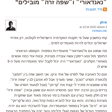
״נאנדאורי״ ו״שפה זרה״ מובילים”
פיד תגובות
איתן
3 אוגוסט 2025 at 10:34
PERMALINK
קחו בחשבון שעל פי תקנות האקדמיה הישראלית לקולנוע, רק אזרחי
ישראלים יכולים להיות מועמדים לפרס…
מה שמנע גם מ"נאנדאורי" מועמדויות נוספות. הקאסט הגיאורגי
התומך מול נטע ריסקין עשה עובדה מצוינת, ובטח עוד כמה אנשים
מאחורי הקלעים. "נאנדאורי" היה יכול לקבל יותר מועמדויות מעל ה-9
שיש לו.
ועם כל האהבה שלי לסרט של אתי ציקו, אני חושב שזה בין "חמצן"
(לכאורה הסרט "הנכון", שאני מעריך אבל לא אוהב) לבין "שפה זרה",
סרט שסגנונית מזכיר לי קצת את "קריוקי" (אבל לטעמי הסרט של
ברזיס-בן נון הרבה יותר טוב מהסרט ההוא עם ששון גבאי). "שפה זרה"
זורם חלק מאוד בגרון עם תצוגת בימוי נעימה מאוד ועם שחקנית
מצוינת במרכזו, והוא גם יכול להביא כמות קהל נאה, כמו ש"קריוקי"
הביא. "הים" מוביל במספר המועמדויות, אבל להערכתי הוא גם יהיה
המפסיד הגדול של הטקס (אולי ח'ליפה נטור יזכה על התפקיד הבאמת