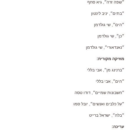
״שפה זרה״
,
גיא סחף
״בתים״
,
יניב לינטון
״הים״
,
שי גולדמן
״כן״
,
שי גולדמן
״נאנדאורי״
,
שי גולדמן
מוזיקה מקורית:
״ברנינג מן״
,
אבי בללי
״הים״
,
אבי בללי
״חשבונות שמיים״
,
דודו טסה
״על כלבים ואנשים״
,
יובל סמו
״בלה״
,
ישראל ברייט
עריכה
: