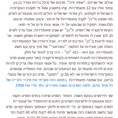
שילוב של שניהם. ״שפה זרה״, סרטם של מיכל ברזיס ועודד בן-נון,
צמוד אליו עם 12 מועמדויות. קחו בחשבון שעל פי תקנות האקדמיה
הישראלית לקולנוע, רק אזרחי ישראלים יכולים להיות מועמדים לפרס,
מה שמנע מ״כן״ לקבל מועמדויות על איפור, עיצוב אמנותי ועיצוב
תלבושות, תפקידים שבוצעו על ידי אנשי צוות זרים על פי תנאי
הקופרודוקציה של הסרט. ל״כן״ יש שבע מועמדויות, אבל צריך לשים
לב לכך שאין לו מועמדות לתסריט, לשחקנית ראשית ושחקן משנה. אני
נוטה לראות ב״כן״ הפייבוריט לזכייה, אבל היעדרן של המועמדויות
האלה אכן מעידות על חולשה. ״נאנדאורי״ של אתי ציקו עם תשע
מועמדויות, וגם הוא – כמו ״כן״ – היה צריך לוותר על חלק
מהמועמדויות לטובת השותפים בקופרודוקציה (ואני טוען שאם סרט
זכאי להשתתף בתחרות פרסי אופיר, כל אנשי הצוות שלו צריכים להיות
זכאים להיות מועמדים, גם הגיאורגיים שבהם, את האפליה שעושים
באקדמיה הישראלית אני לא מבין). ״חמצן״, סרט הביכורים של נטעלי
בראון, עם שמונה מועמדויות.
בפוסט הזה סקרתי את סיכויי הזכייה של
כל אחד מהם, ולמה הסרטים השנה מזכירים יותר מדי את 1998.
שני חידושים בטקס השנה. האחד: הסרט שיזכה בפרס הסרט הקצר,
ייכנס אוטומטית לרשימת הסרטים הזכאים להתמודד על קטגוריית
הסרט הקצר באוסקרים. כדי להתאים לחוקי האוסקר האמריקאים, סרט
קצר נחשב מהשנה כזה שנמשך פחות מ-40 דקות (ולא 60 דקות כפי
שהיה קודם) וסרט ארוך ייחשב לכזה שהוא מעל 40 דקות. השני: