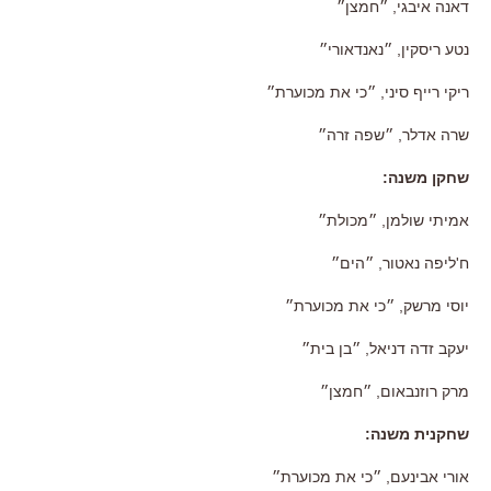
דאנה איבגי
,
״חמצן״
נטע ריסקין
,
״נאנדאורי״
ריקי רייף סיני
,
״כי את מכוערת״
שרה אדלר
,
״שפה זרה״
שחקן משנה
:
אמיתי שולמן
,
״מכולת״
ח
'
ליפה נאטור
,
״הים״
יוסי מרשק
,
״כי את מכוערת״
יעקב זדה דניאל
,
״בן בית״
מרק רוזנבאום
,
״חמצן״
שחקנית משנה
:
אורי אבינעם
,
״כי את מכוערת״