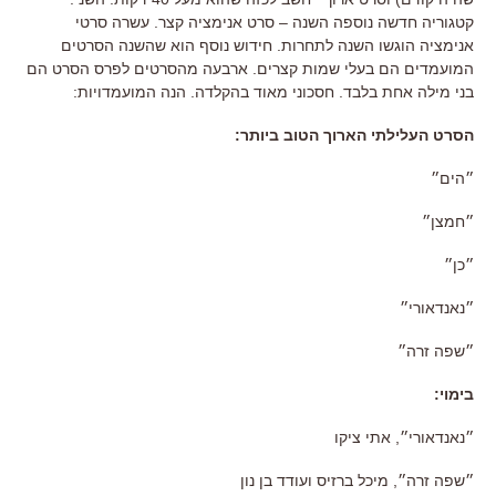
קטגוריה חדשה נוספה השנה – סרט אנימציה קצר. עשרה סרטי
אנימציה הוגשו השנה לתחרות. חידוש נוסף הוא שהשנה הסרטים
המועמדים הם בעלי שמות קצרים. ארבעה מהסרטים לפרס הסרט הם
בני מילה אחת בלבד. חסכוני מאוד בהקלדה. הנה המועמדויות:
הסרט העלילתי הארוך הטוב ביותר
:
״הים״
״חמצן״
״כן״
״נאנדאורי״
״שפה זרה״
בימוי
:
״נאנדאורי״
,
אתי ציקו
״שפה זרה״
,
מיכל ברזיס ועודד בן נון