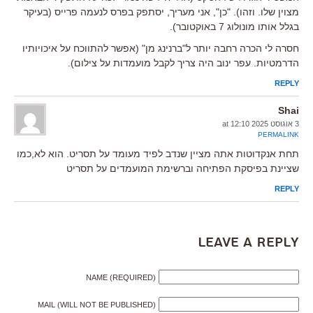
מצוין שלו. וזהו). "כן", אני מעריך, יסתפק בפרס לנעמה פרייס (בעיקר
בגלל אותו מונולוג 7 באוקטובר).
חסרה לי הכרה רחבה יותר ל"ברנינג מן" (אפשר להתווכח על איכויותיו
הדרמטיות. עפר ינוב היה צריך לקבל מועמדות על צילום).
REPLY
Shai
3 אוגוסט 2025 at 12:10
PERMALINK
תחת אנקדוטות אתה מציין שנדב לפיד מעומד על תסריט. הוא לא,כמו
שציינת בפיסקת הפתיחה וברשימת המועמדים על תסריט
REPLY
Leave a Reply
NAME (REQUIRED)
MAIL (WILL NOT BE PUBLISHED)