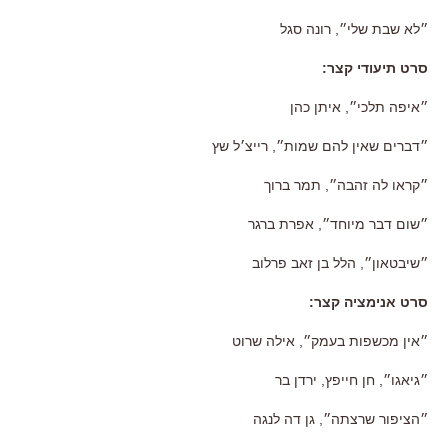
״לא שבת שלי״
,
רונה סגל
סרט תיעודי קצר
:
״איפה תלכי״
,
איתן כהן
״דברים שאין להם שמות״
,
רייצ׳ל שץ
״קראו לה זהבה״
,
תמר ברוך
״שום דבר מיוחד״
,
אפרת ברגר
״שיבטאון״
,
הלל בן זאב פרלוב
סרט אנימציה קצר
:
״אין מכשפות בעמק״
,
אילה שרוט
״גיאגו״
,
חן חייפץ
,
ירדן בר
״הציפור שרצתה״
,
גן דה לנגה