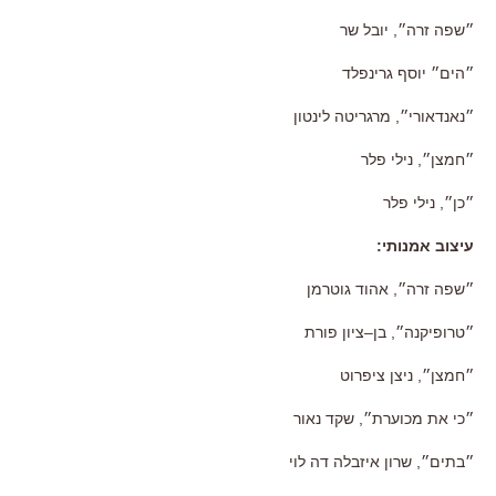
״שפה זרה״
,
יובל שר
״הים״ יוסף גרינפלד
״נאנדאורי״
,
מרגריטה לינטון
״חמצן״
,
נילי פלר
״כן״
,
נילי פלר
עיצוב אמנותי:
״שפה זרה״
,
אהוד גוטרמן
״טרופיקנה״
,
בן
–
ציון פורת
״חמצן״
,
ניצן ציפרוט
״כי את מכוערת״
,
שקד נאור
״בתים״
,
שרון איזבלה דה לוי