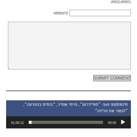
(REQUIRED)
WEBSITE
סינמסקופ 505: ״ספיידרמן״, פרסי אופיר, ״בוסית בהפרעה״,
״לגמור את הלילה״
נגן
01:00:12
00:00
אודיו