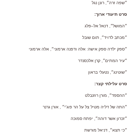
״שפה זרה״
,
רונן נגל
סרט תיעודי ארוך
:
״המושל״
,
דנאל אל
–
פלג
״מכתב לדויד״
,
תום שובל
״ספק ילדה ספק אישה
:
אלה ודפנה ארמוני״
,
אלה ארמוני
״עיר המתים״
,
קרן אלכסנדר
״שוטינג״
,
נטעלי בראון
סרט עלילתי קצר
:
״ההספד״
,
מורן רוזנבלט
״התה של דליה מטיל צל על הר פוג
'
י״
,
אורן גרנר
״זכרון אשר דוהה״
,
יפתח סמוכה
״כי תצא״
, דניאל
מורשת