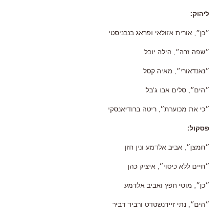
ליהוק
:
״כן״
,
אורית אזולאי ופראג בנבניסטי
״שפה זרה״
,
הילה יובל
״נאנדאורי״
,
מאיה קסל
״הים״
,
סלים אבו ג
'
בל
״כי את מכוערת״
,
ריטה ברודיאנסקי
פסקול
:
״חמצן״
,
אביב אלדמע ונין חזן
״חיים ללא כיסוי״
,
איציק כהן
״כן״
,
מוטי חפץ ואביב אלדמע
״הים״
,
נתי זיידנשטדט ורביד דביר