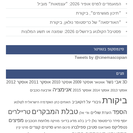
המועמדים לפרס אופיר 2026: ״עצמאות״ מוביל
״תיכון מגשימים״, ביקורת
״האודיסאה״ של כריסטופר נולאן, ביקורת
פסטיבל הקולנוע בירושלים 2026: שמונה או תשע המלצות
סינמסקופ בטוויטר
Tweets by @cinemascopian
תגים
אבי נשר
אוסקר 2011
אוסקר 2012
אוסקר 2009
אוסקר 2010
3D
אווטאר
אנימציה
אוסקר 2015
ארבעה כוכבים
אוסקר 2013
אוסקר 2014
ביקורת
גיבורי על
דוקאביב
האחים כהן
האקדמיה הישראלית לקולנוע
טבלת המבקרים
טריילרים
הספד
הערת שוליים
וודי אלן
מפיצים
יוסף סידר
כריסטופר נולן
מדע בדיוני
מלחמת הכוכבים
לייב בלוג
מוזיקה
סטיבן ספילברג
סרטים קצרים
נטפליקס
סאנדאנס
סיכום חודש
סרטי קיץ