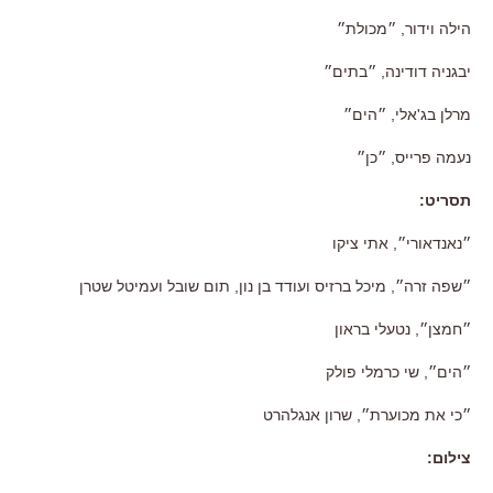
הילה וידור
,
״מכולת״
יבגניה דודינה
,
״בתים״
מרלן בג
'
אלי
,
״הים״
נעמה פרייס
,
״כן״
תסריט
:
״נאנדאורי״
,
אתי ציקו
״שפה זרה״
,
מיכל ברזיס ועודד בן נון
,
תום שובל ועמיטל שטרן
״חמצן״
,
נטעלי בראון
״הים״
,
שי כרמלי פולק
״כי את מכוערת״
,
שרון אנגלהרט
צילום
: