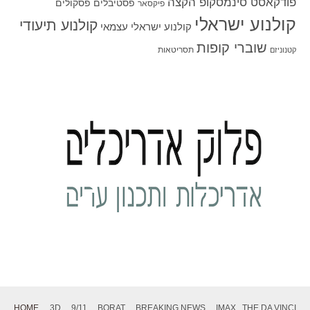
פודקאסט סינמסקופ הקצה
פסטיבלים
פסקולים
פיקסאר
קולנוע ישראלי
קולנוע תיעודי
קולנוע ישראלי עצמאי
שוברי קופות
תסריטאות
קטנוניזם
HOME
3D
9/11
BORAT
BREAKING NEWS
IMAX
THE DA VINCI