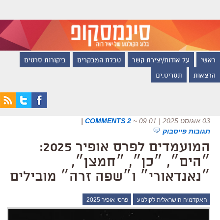
ראשי
על אודות/יצירת קשר
טבלת המבקרים
ביקורות סרטים
הרצאות
תסריט.ים
03 אוגוסט 2025 | 09:01
~
2 COMMENTS
|
תגובות פייסבוק
המועמדים לפרס אופיר 2025:
״הים״, ״כן״, ״חמצן״,
״נאנדאורי״ ו״שפה זרה״ מובילים
האקדמיה הישראלית לקולנוע
פרסי אופיר 2025