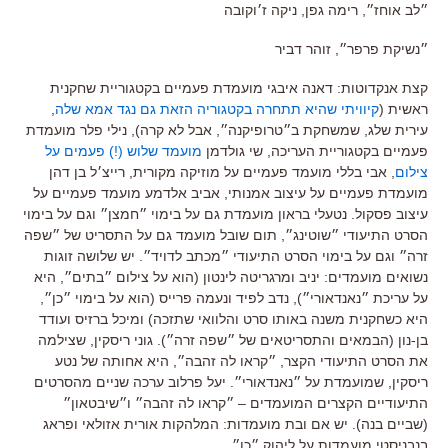
״לב אוחז״
,
רימה גפן
,
ניקה ז׳וקובה
״נשיקת פרפר״
,
זוהר דביר
קצת אנקדוטות: דאנה איבגי מועמדת פעמיים בקטגוריית שחקנית
ראשית (
קיוויתי שהיא תתחרה בקטגוריה הזאת גם נגד אמא שלה
,
עירית שלג, שמשחקת ב״טרופיקנה״, אבל לא קרה), נילי פלר מועמדת
פעמיים בקטגוריית העריכה, שי גולדמן
מועמד שלוש (!) פעמים על
צילום
, אבי בללי מועמד פעמיים על מוזיקה מקורית, רייצ׳ל בן דהן
מועמדת פעמיים על עיצוב אמנותי, אביב אלדמע מועמד פעמיים על
עיצוב פסקול. נטעלי בראון מועמדת גם על בימוי ״חמצן״ וגם על בימוי
הסרט התיעודי ״שוטינג״, תום שובל מועמד גם על התסריט של ״שפה
זרה״ וגם על בימוי הסרט התיעודי ״מכתב לדויד״. יש שלושה זוגות
נשואים מועמדים: יניב ומרגריטה לינטון (הוא על צילום ״בתים״, היא
על עריכת ״נאנדאורי״), נדב לפיד ונעמה פרייס (הוא על בימוי ״כן״,
היא כשחקנית משנה באותו סרט והלוואי שתזכה) ומיכל ברזיס ועודד
בן-נון (הבמאים והתסריטאים של ״שפה זרה״). גוני ריסקין, שצילמה
את הסרט התיעודי הקצר, ״קראו לה זהבה״, היא אחותה של נטע
ריסקין, שמועמדת על ״נאנדאורי״. יעל פרלוב ערכה שניים מהסרטים
התיעודיים הקצרים המועמדים – ״קראו לה זהבה״ ו״שיבטאון״
(שביים בנה). יש אם ובת מועמדות: המלהקות אורית אזולאי ופראג
בנבניסטי מועמדות על ליהוק ״כן״.