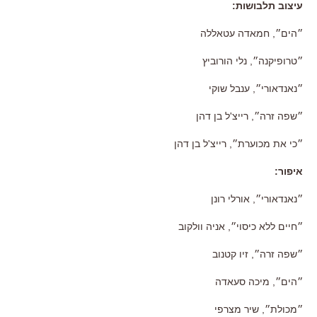
עיצוב תלבושות:
״הים״
,
חמאדה עטאללה
״טרופיקנה״
,
נלי הורוביץ
״נאנדאורי״
,
ענבל שוקי
״שפה זרה״
,
רייצ
'
ל בן דהן
״כי את מכוערת״
,
רייצ
'
ל בן דהן
איפור
:
״נאנדאורי״
,
אורלי רונן
״חיים ללא כיסוי״
,
אניה וולקוב
״שפה זרה״
,
זיו קטנוב
״הים״
,
מיכה סעאדה
״מכולת״
,
שיר מצרפי