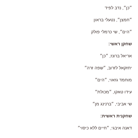
״כן״
,
נדב לפיד
״חמצן״
,
נטעלי בראון
״הים״
,
שי כרמלי פולק
שחקן ראשי
:
אריאל ברונז
,
״כן״
יחזקאל לזרוב
,
״שפה זרה״
מוחמד גזאוי
,
״הים״
עידו טאקו
,
״מכולת״
שי אביבי
,
״ברנינג מן״
שחקנית ראשית
:
דאנה איבגי
,
״חיים ללא כיסוי״