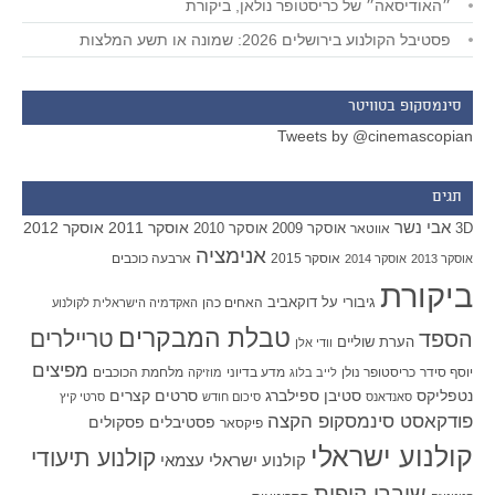
״האודיסאה״ של כריסטופר נולאן, ביקורת
פסטיבל הקולנוע בירושלים 2026: שמונה או תשע המלצות
סינמסקופ בטוויטר
Tweets by @cinemascopian
תגים
אבי נשר
אוסקר 2011
אוסקר 2012
אוסקר 2009
אוסקר 2010
3D
אווטאר
אנימציה
אוסקר 2015
ארבעה כוכבים
אוסקר 2013
אוסקר 2014
ביקורת
גיבורי על
דוקאביב
האחים כהן
האקדמיה הישראלית לקולנוע
טבלת המבקרים
טריילרים
הספד
הערת שוליים
וודי אלן
מפיצים
יוסף סידר
כריסטופר נולן
מדע בדיוני
מלחמת הכוכבים
לייב בלוג
מוזיקה
סטיבן ספילברג
סרטים קצרים
נטפליקס
סאנדאנס
סיכום חודש
סרטי קיץ
פודקאסט סינמסקופ הקצה
פסטיבלים
פסקולים
פיקסאר
קולנוע ישראלי
קולנוע תיעודי
קולנוע ישראלי עצמאי
שוברי קופות