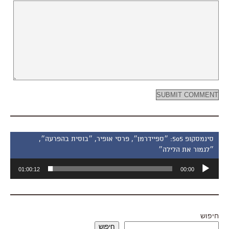
סינמסקופ 505: ״ספיידרמן״, פרסי אופיר, ״בוסית בהפרעה״,
״לגמור את הלילה״
נגן
01:00:12
00:00
אודיו
חיפוש
חיפוש