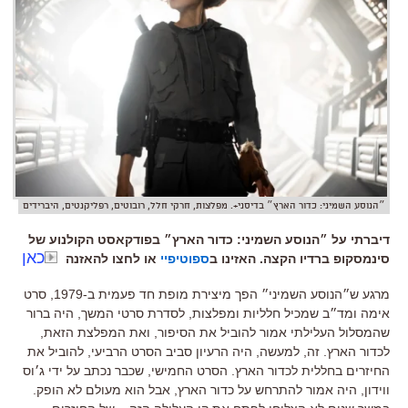
״הנוסע השמיני: כדור הארץ״ בדיסני+. מפלצות, חרקי חלל, רובוטים, רפליקנטים, היברידים
דיברתי על ״הנוסע השמיני: כדור הארץ״ בפודקאסט הקולנוע של
כאן
סינמסקופ ברדיו הקצה. האזינו ב
ספוטיפיי
או לחצו להאזנה
מרגע ש״הנוסע השמיני״ הפך מיצירת מופת חד פעמית ב-1979
,
סרט
אימה ומד״ב שמכיל חלליות ומפלצות
,
לסדרת סרטי המשך
,
היה ברור
שהמסלול העלילתי אמור להוביל את הסיפור
,
ואת המפלצת הזאת
,
לכדור הארץ
.
זה
,
למעשה
,
היה הרעיון סביב הסרט הרביעי
,
להוביל את
החיזרים בחללית לכדור הארץ
.
הסרט החמישי
,
שכבר נכתב על ידי ג׳וס
ווידון
,
היה אמור להתרחש על כדור הארץ
,
אבל הוא מעולם לא הופק
.