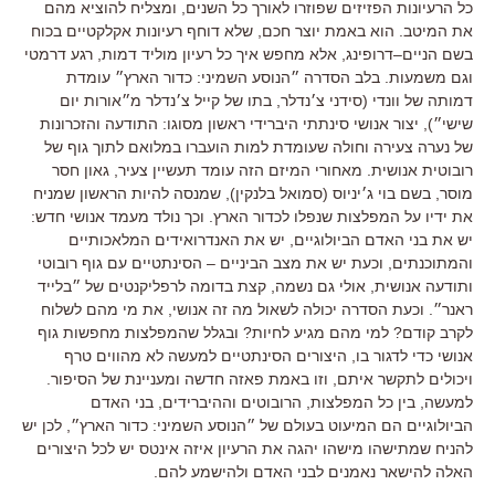
כל הרעיונות הפזיזים שפוזרו לאורך כל השנים
,
ומצליח להוציא מהם
את המיטב
.
הוא באמת יוצר חכם
,
שלא דוחף רעיונות אקלקטיים בכוח
בשם הניים
–
דרופינג
,
אלא מחפש איך כל רעיון מוליד דמות
,
רגע דרמטי
וגם משמעות
.
בלב הסדרה ״הנוסע השמיני
:
כדור הארץ״ עומדת
דמותה של וונדי
(
סידני צ׳נדלר
,
בתו של קייל צ׳נדלר מ״אורות יום
שישי״
),
יצור אנושי סינתתי היברידי ראשון מסוגו
:
התודעה והזכרונות
של נערה צעירה וחולה שעומדת למות הועברו במלואם לתוך גוף של
רובוטית אנושית
.
מאחורי המיזם הזה עומד תעשיין צעיר
,
גאון חסר
מוסר
,
בשם בוי ג׳יניוס
(
סמואל בלנקין
),
שמנסה להיות הראשון שמניח
את ידיו על המפלצות שנפלו לכדור הארץ
.
וכך נולד מעמד אנושי חדש
:
יש את בני האדם הביולוגיים
,
יש את האנדרואידים המלאכותיים
והמתוכנתים
,
וכעת יש את מצב הביניים
–
הסינתטיים עם גוף רובוטי
ותודעה אנושית
,
אולי גם נשמה
,
קצת בדומה לרפליקנטים של ״בלייד
ראנר״
.
וכעת הסדרה יכולה לשאול מה זה אנושי
,
את מי מהם לשלוח
לקרב קודם
?
למי מהם מגיע לחיות
?
ובגלל שהמפלצות מחפשות גוף
אנושי כדי לדגור בו
,
היצורים הסינתטיים למעשה לא מהווים טרף
ויכולים לתקשר איתם
,
וזו באמת פאזה חדשה ומעניינת של הסיפור
.
למעשה, בין כל המפלצות, הרובוטים וההיברידים, בני האדם
הביולוגיים הם המיעוט בעולם של ״הנוסע השמיני: כדור הארץ״, לכן יש
להניח שמתישהו מישהו יהגה את הרעיון איזה אינטס יש לכל היצורים
האלה להישאר נאמנים לבני האדם ולהישמע להם.