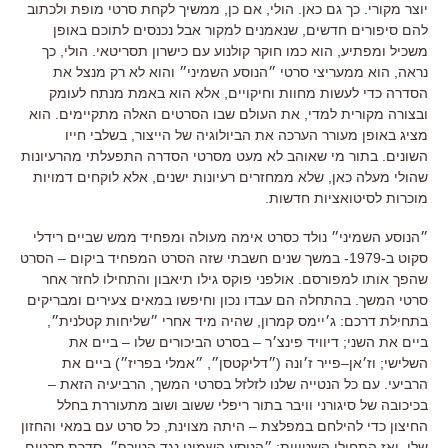
יוצר מקורי
.
כך גם כאן
.
הולי
,
אם כן
,
ממשיך לקחת סרטי מופת ולכתוב
להם סיפורים חדשים
,
שנאמנים למקור אבל נכנסים לתוכם באופן
משכיל ומפתיע
,
הוא כמו חוקר קולנוע עם כישרון תסריטאי
.
הולי
,
כך
נראה
,
הוא ממעריצי סרטי ״הנוסע השמיני״ והוא לא רק מנצל את
הסדרה כדי לעשות מחוות וחיקויים
,
אלא הוא באמת מנתח לעומק
ובצורה מקורית למדי
,
את העולם שבו הסרטים האלה מתקיימים
.
הוא
מציג באופן מעורר הערכה את הביולוגיה של הייצור
,
בשלבי חייו
השונים
.
בתור מי שאוהב לא מעט מסרטי הסדרה התפעלתי מהרעיונות
שהולי מעלה כאן
,
שלא ממחזרים רעיונות ישנים
,
אלא לוקחים דמויות
מוכרות לסיטואציות חדשות
.
״הנוסע השמיני״ נולד כסרט אימה מעולה ומפחיד ממש שביים רידלי
סקוט ב
-1979- במשך שנים חשבתי שזה הסרט המפחיד ביקום –
הסרט
שהפך אותו למפורסם
.
אולפני פוקס גילו תיאבון והתחילו לחזר אחר
סרטי המשך
.
בהתחלה הם עבדו נכון וחיפשו במאים צעירים ומבריקים
בתחילת דרכם
:
ג׳יימס קמרון, שהיה מיד אחרי ״שליחות קטלנית״,
ביים את השני;
דיוויד פינצ׳ר
–
בסרט הביכורים שלו
–
ביים את
השלישי;
וז׳אן
–
פייר ז׳ונה
(
״דליקטסן״
,
״אמלי בפריז״
)
ביים את
הרביעי
.
עם כל הנטייה שלנו לזלזל בסרטי המשך
,
הרביעיה הזאת
–
בכיכובה של סיגורני וויבר בתור ריפלי ששוב ושוב מתעוררת בחלל
החיצון כדי להילחם במפלצת
–
היתה מצוינת, כל סרט עם במאי והחזון
שלו
.
ואז התחילו השטויות
:
״הנוסע השמיני נגד הטורף״
,
סדרת סרטים