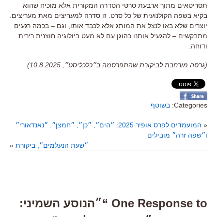
תסריטאים מתוך ארבעת סרטי הסדרה המקורית אלא מוכיח שהוא
בקיא בשפה הקולנועית של כל סרט
.
זו סדרה למעריצים מאת מעריצים
.
יוצרים שלא באו לנצל את המותג אלא לכבד אותו
,
וגם
–
בכמה רגעים
מתבקשים
–
להגעיל אותנו כהוגן עם לא מעט ביולוגיה חוצנית רירית
ודוחה
.
(גרסה מורחבת לביקורת שהתפרסמה ב״כלכליסט״, 10.8.2025)
Categories:
בשוטף
«
המועמדים לפרס אופיר 2025: ״הים״, ״כן״, ״חמצן״, ״נאנדאורי״
ו״שפה זרה״ מובילים
״שעת הנעלמים״, ביקורת
»
One Response to “״הנוסע השמיני: