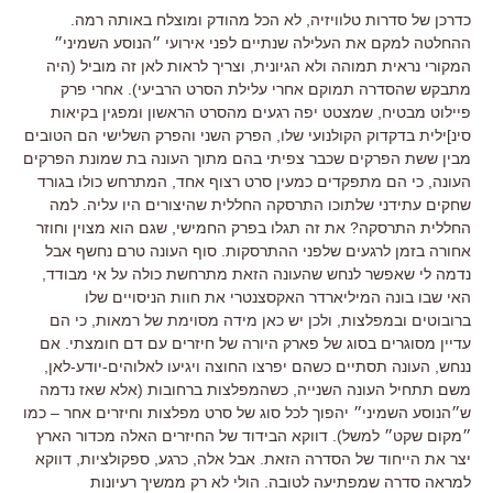
כדרכן של סדרות טלוויזיה
,
לא הכל מהודק ומוצלח באותה רמה
.
ההחלטה למקם את העלילה שנתיים לפני אירועי ״הנוסע השמיני״
המקורי נראית תמוהה ולא הגיונית
,
וצריך לראות לאן זה מוביל
(
היה
מתבקש שהסדרה תמוקם אחרי עלילת הסרט הרביעי
).
אחרי פרק
פיילוט מבטיח, שמצטט יפה רגעים מהסרט הראשון ומפגין בקיאות
סינ]ילית בדקדוק הקולנועי שלו
,
הפרק השני והפרק השלישי הם הטובים
מבין ששת הפרקים שכבר צפיתי בהם מתוך העונה בת שמונת הפרקים
העונה
,
כי הם מתפקדים כמעין סרט רצוף אחד
,
המתרחש כולו בגורד
שחקים עתידני שלתוכו התרסקה החללית שהיצורים היו עליה
.
למה
החללית התרסקה
?
את זה תגלו בפרק החמישי
,
שגם הוא מצוין וחוזר
אחורה בזמן לרגעים שלפני ההתרסקות
. סוף העונה טרם נחשף אבל
נדמה לי שאפשר לנחש שהעונה הזאת מתרחשת כולה על אי מבודד,
האי שבו בונה המיליארדר האקסצנטרי את חוות הניסויים שלו
ברובוטים ובמפלצות, ולכן יש כאן מידה מסוימת של רמאות, כי הם
עדיין מסוגרים בסוג של פארק היורה של חיזרים עם דם חומצתי. אם
ננחש, העונה תסתיים כשהם יפרצו החוצה ויגיעו לאלוהים-יודע-לאן,
משם תתחיל העונה השנייה, כשהמפלצות ברחובות (אלא שאז נדמה
ש״הנוסע השמיני״ יהפוך לכל סוג של סרט מפלצות וחיזרים אחר – כמו
״מקום שקט״ למשל). דווקא הבידוד של החיזרים האלה מכדור הארץ
יצר את הייחוד של הסדרה הזאת. אבל אלה, כרגע, ספקולציות, דווקא
למראה סדרה שמפתיעה לטובה.
הולי לא רק ממשיך רעיונות