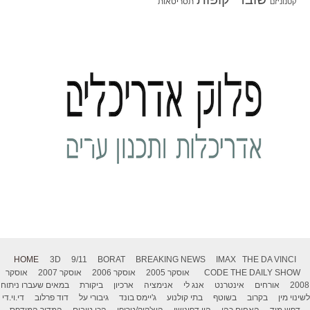
תסריטאות
קטנוניזם
HOME
3D
9/11
BORAT
BREAKING NEWS
IMAX
THE DA VINCI
THE DAILY SHOW
CODE
אוסקר 2005
אוסקר 2006
אוסקר 2007
אוסקר
2008
אורחים
אינטרנט
אנג לי
אנימציה
ארכיון
ביקורת
במאים שעברו ניתוח
לשינוי מין
בקרוב
בשוטף
בתי קולנוע
ג'יימס בונד
גיבורי על
דוד פרלוב
די.וי.די