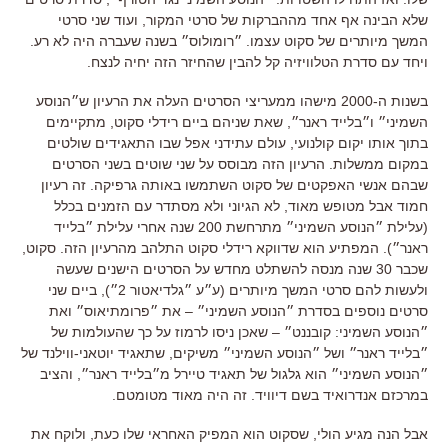
שלא הבינה אף אחד מההברקות של סרטי המקור
,
ועוד שני סרטי
המשך מיותרים של סקוט עצמו
.
״רומולוס״ בשנה שעברה היה לא רע
.
ויחד עם סדרת הטלוויזיה קל להבין שהחיזר הזה יחיה לנצח
.
בשנות ה
-2000
מישהו ממעריצי הסרטים העלה את הרעיון ש״הנוסע
השמיני״ ו״בלייד ראנר״
,
שאת שניהם ביים רידלי סקוט
,
מתקיימים
בתוך אותו יקום קולנועי
,
עולם עתידני אפל שבו התאגידים שולטים
במקום ממשלות
.
הרעיון הזה מבוסס על שני שוטים בשני הסרטים
שבהם אנשי האפקטים של סקוט השתמשו באותה גרפיקה
.
זה רעיון
חמוד אבל מטופש מאוד
,
לא הגיוני ולא מסתדר עם הזמנים בכלל
(
עלילת ״הנוסע השמיני״ מתרחשת
200
שנה אחרי עלילת ״בלייד
ראנר״
).
המפתיע הוא שדווקא רידלי סקוט התלהב מהרעיון הזה
.
סקוט
,
שכבר
30
שנה מנסה להשתלט מחדש על הסרטים הישנים שעשה
ולעשות להם סרטי המשך מיותרים
(
ע״ע ״גלדיאטור
2
״
),
ביים שני
סרטים נוספים בסדרת ״הנוסע השמיני״
–
את ״פרומתיאוס״ ואת
״הנוסע השמיני
:
קובננט״ –
שאכן ניסו לרמוז על כך שהעולמות של
״בלייד ראנר״ ושל ״הנוסע השמיני״ משיקים
, שתאגיד יוטאני-ווילנד של
״הנוסע השמיני״ הוא גלגול של תאגיד טיירל מ״בלייד ראנר״,
והציב
במרכזם אנדרואיד בשם דיוויד
.
זה היה מאוד מטומטם
.
אבל הנה מגיע הולי
,
שסקוט הוא המפיק האחראי שלו כעת
,
ולוקח את