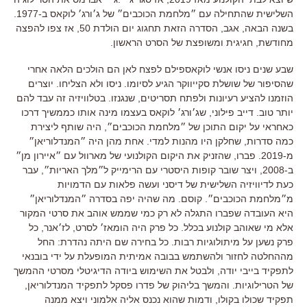
השלישית שהתחילה עם ״מלחמת הכוכבים״ של ג׳ורג׳ לוקאס ב
-1977.
בשנה הבאה
,
אגב
,
הסדרה הזאת תחגוג יום הולדת
50,
אז צפו להפצה
מחודשת
,
חגיגית ומשופצת של הסרט הראשון
.
שבע שנים ניסו אנשי לוקאספילם לפצח לאן הם הולכים הלאה אחרי
שהסיפור של שושלת סקייווקר הגיע לסיומו
.
ניסו ולא הצליחו
.
יוצרים
הוזמנו להציע רעיונות ולפתח תסריטים
,
שנגנזו
.
בטלוויזיה זה עבד להם
יותר טוב
.
דייב פילוני
,
שג׳ורג׳ לוקאס בעצמו מינה אותו כממשיך דרכו
כאחראי על יקום התוכן של ״מלחמת הכוכבים״
,
היה שותף ליצירת
כמה סדרות
,
שחלקן היו מהנות למדי
.
אחת מהן היה ״המנדלוריאן״
מ
-2019.
פברו
,
שהזניק את היקום הקולנועי של מארוול עם ״איירון מן״
ב
-2008,
ויצר שובר קופות היסטרי עם הרימייק ל״מלך האריות״
,
עבר
כעת לדיוויזיה השלישית של דיסני ועשה פלאות עם הדמויות
מ״מלחמת הכוכבים״
.
קוסם
.
מה שהיה יפה בסדרה ״המנדלוריאן״
היא העובדה שפברו התגלה לא רק כמי שממש אוהב את סרטי המקור
אלא מי שאוהב קולנוע בכלל
.
כל פרק היה הומאז׳ לסרט
,
לז׳אנר
,
כל
פרק נשען על מיתולוגיות רבות
.
כל בחירה שם היתה נהדרת
:
החל
מההחלטה לחזור ולהשתמש בבובה אמיתית המופעלת על ידי בובנאי
לתפקיד בייבי יודה
,
ולבטל את השימוש ביודה הדיגיטלי מסרטי ההמשך
של הטרילוגיות
.
והמשך בליהוק של פדרו פסקל לתפקיד המנדלוריאן
,
תפקיד שכולו בקולו
,
ודמות שהוא נכנס אליה אלמוני ויצא ממנה