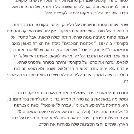
לספר סיפור קולנועי שמנותק מהמיתולוגיה המקורית שיצר לוקאס
,
הופך להיות האכזבה הגדולה הראשונה של המותג
,
של הדמויות ושל
פברו
,
שהוריד הילוך
,
במקום לעבור לקפיצת חלל
.
שתי הערות קטנות וחיוביות על הליהוק
.
מרטין סקורסזי מדבב דמות
דיגיטלית של מוכר שווארמה אינטרגלקטי
.
אין לזה שום הצדקה והדמות
עצמה פחות מגניבה ממה שהיא היתה יכולה לראות
,
אבל סחטיין על
סקורסזי
.
ב
-1977,
״מלחמת הכוכבים״ כיסח את הצורה באופן כואב
וטראומטי ל״ניו יורק ניו יורק״ של סקורסזי
,
ונראה ש
-50
שנה אחר כך
,
הוא שכח מזה או התגבר על זה
.
מרשה לוקאס
,
אשתו דאז של ג׳ורג׳
לוקאס
,
ערכה את סרטו של סקורסזי והיתה בטוחה שהסרט שהיא
עובדת עליו יהיה שובר הקופות הגדול של השנה
,
ולא מופע הבובות
בחלל שבעלה המביך עובד עליו
.
הם לא נשארו נשואים עוד הרבה אחרי
זה
.
ותנו כבוד לסיגורני וויבר
,
שמגלמת את מנהיגת הרפובליקה בסרט
,
ומשלימה בזאת את בינגו סדרות המדע בדיוני המצליחות בכל הזמנים
.
היא התחילה ב״הנוסע השמיני״
,
עברה ל״אווטאר״ וכעת מצטרפת
ל״מלחמת הכוכבים״ (כולם סדרות של אולפני פוקס המאה ה-20,
וכעת בבעלות דיסני)
.
וויבר כנראה פשוט לא אוהבת סיפורים על כדור
הארץ
.
שתיים וחצי הסצינות שלה מאירות את הסרט
.