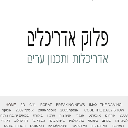
HOME
3D
9/11
BORAT
BREAKING NEWS
IMAX
THE DA VINCI
THE DAILY SHOW
CODE
אוסקר 2005
אוסקר 2006
אוסקר 2007
אוסקר
2008
אורחים
אינטרנט
אנג לי
אנימציה
ארכיון
ביקורת
במאים שעברו ניתוח
לשינוי מין
בקרוב
בשוטף
בתי קולנוע
ג'יימס בונד
גיבורי על
דוד פרלוב
די.וי.די
דפש מוד
האחים כהן
היי דפינישן
היצ'קוק/טריפו
הכי טובים
המדור המודפס