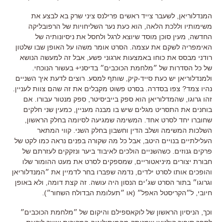
המנדלוריאן
,
לשעבר צייד ראשים פרילנס ציני שרק בא לבצע את
משימותיו וללכת הלאה
,
הוא כעת נער השליחויות של הרפובליקה
החדשה
,
מעין סוכן מוסד שיוצא לרגל ולחסל את ניסיונותיה של
האימפריה לשקם את עצמה
. הסרט אומר משהו על האופן שבו שלטון
רודני מבסס את כוחו באמצעות ארגוני פשע, אבל זה למעשה הנושא
של כל הסדרות של ״מלחמת הכוכבים״ בדיסני+ בעשור הנוכחי.
ולמנדלוריאן יש כעת סייד-קיק, שותף למסע. רוצים לדעת איך השניים
נהיו צמד? צפו בסדרה. בסרט פשוט מקבלים את זה שהם צוות לעניין.
זהו גרוגו,
שהמדלוריאן הוא ספק בייביסיטר
,
ספק מנטור עבורו
.
אם
בוחנים את התסריט מגלים שיש בו מבנה מעניין
,
כמעין שני חלקים
שחוברו יחד לסרט אחד
.
המשימה שמגיעה לסיומה בחלק הראשון
,
השלכות המשימה ושלב הדין וחשבון בחלק השני
.
קווי המתאר
העלילתיים בנויים היטב
,
אבל כל מה שקורה בפנים נראה כמו לקט של
פרקים גנוזים
. כשהשניים הולכים לאיבוד ביער ונזקקים לעזרתם של
חבורת יצורים מיניאטוריים, שמספקים לסרט את מעט ההומור שלו
והופכים אותו לסרט ילדים, נדמה שפברו בחר לדמיין את ״המנדלוריאן
וגרוגו״ בתור הסרט שג׳ים הנסון היה עושה. זה קצת דומה, ולא באופן
חיובי, ל״הקריסטל האפל״ (או ״תעלומת הבדולח השחור״).
וכך
,
הניסיון הראשון של לוקאספילם והיקום של ״מלחמת הכוכבים״