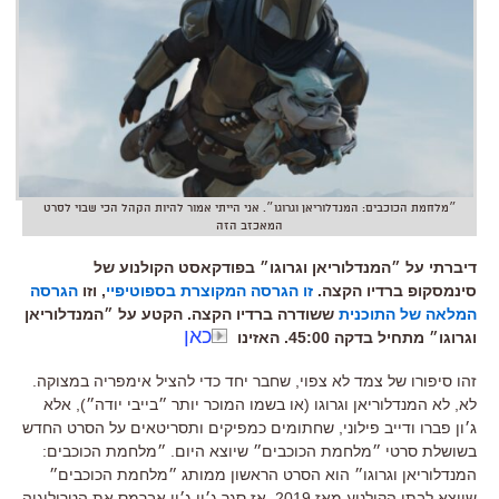
״מלחמת הכוכבים: המנדלוריאן וגרוגו״. אני הייתי אמור להיות הקהל הכי שבוי לסרט
המאכזב הזה
דיברתי על ״המנדלוריאן וגרוגו״ בפודקאסט הקולנוע של
סינמסקופ ברדיו הקצה.
זו הגרסה המקוצרת בספוטיפיי
, וזו
הגרסה
המלאה של התוכנית
ששודרה ברדיו הקצה. הקטע על ״המנדלוריאן
כאן
וגרוגו״ מתחיל בדקה 45:00. האזינו
זהו סיפורו של צמד לא צפוי
,
שחבר יחד כדי להציל אימפריה במצוקה
.
לא
,
לא המנדלוריאן וגרוגו
(
או בשמו המוכר יותר ״בייבי יודה״
),
אלא
ג׳ון פברו ודייב פילוני
,
שחתומים כמפיקים ותסריטאים על הסרט החדש
בשושלת סרטי ״מלחמת הכוכבים״ שיוצא היום
.
״מלחמת הכוכבים
:
המנדלוריאן וגרוגו״ הוא הסרט הראשון ממותג ״מלחמת הכוכבים״
שיוצא לבתי הקולנוע מאז
2019,
אז סגר ג׳יי
.
ג׳יי אברמס את הטרילוגיה