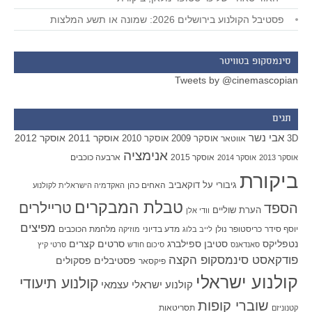
פסטיבל הקולנוע בירושלים 2026: שמונה או תשע המלצות
סינמסקופ בטוויטר
Tweets by @cinemascopian
תגים
אבי נשר
אוסקר 2011
אוסקר 2012
אוסקר 2009
אוסקר 2010
3D
אווטאר
אנימציה
אוסקר 2015
ארבעה כוכבים
אוסקר 2013
אוסקר 2014
ביקורת
גיבורי על
דוקאביב
האחים כהן
האקדמיה הישראלית לקולנוע
טבלת המבקרים
טריילרים
הספד
הערת שוליים
וודי אלן
מפיצים
יוסף סידר
כריסטופר נולן
מדע בדיוני
מלחמת הכוכבים
לייב בלוג
מוזיקה
סטיבן ספילברג
סרטים קצרים
נטפליקס
סאנדאנס
סיכום חודש
סרטי קיץ
פודקאסט סינמסקופ הקצה
פסטיבלים
פסקולים
פיקסאר
קולנוע ישראלי
קולנוע תיעודי
קולנוע ישראלי עצמאי
שוברי קופות
תסריטאות
קטנוניזם