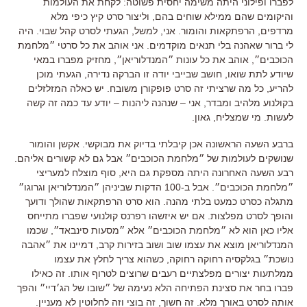
לפברו ופילוני היתה משימה יחסית פשוטה
:
לקחת את העולמות
והיקומים שהם ממילא שוחים בהם
,
וליצור סרט קיץ כיפי מלא
מרדפים
,
הרפתקאות והומור
.
אני
,
למשל
,
הגעתי לסרט קהל שבוי
.
היה
לי ברור שאהנה בלי תנאים מוקדמים
.
אני אוהב את כל סרטי ״מלחמת
הכוכבים״
,
אוהב את כל עונות ״המנדלוריאן״
,
מחזיק מפברו במאי
שיודע לתת שואו
,
חושב שבייבי יודה זו הברקה נדירה
,
הגעתי מוכן
להריע
,
כל מה שרציתי זה סרט פופקורן משובח
. יש כאלה המזלזלים
בקולנוע מלהיב ומבדר, אני – שנהנה ליהנות – יודע עד כמה זה קשה
לעשות. מי שמצליח, גאון.
ברבע השעה הראשונה אכן קיבלתי בדיוק את מבוקשי
.
אקשן והומור
שנושקים לעולמות של ״מלחמת הכוכבים״ אבל גם לא קשורים אליהם
.
רבע השעה האחרונה היתה מספקת גם היא
,
סוף מוצלח למעריצי
״מלחמת הכוכבים״
.
אבל ב
-100
הדקות שביניהן ״המנדלוריאן וגרוגו״
מתגלה כסרט כמעט בלתי מהנה
.
הוא סרט הרפתקאות שהולך ודועך
והופך לסרט מפלצות
.
אם יש איזשהו רפרנס קולנועי שפברו מתייחס
אליו כאן הוא לא ״מלחמת הכוכבים״ אלא ״מסעות סינבאד״
,
שכמו
המנדלוריאן מוצא את עצמו שוב ושוב בזירות קרב
,
דמיינו את ״אהבה
נושכת״ בגלקסיה רחוקה רחוקה
,
כשהוא צריך לחלץ את עצמו
ממלתעות יצורים מפלצתיים רעבים שרוצים לטרוף אותו
.
זה כאילו
פברו בחר את סצינת הפתיחה הלא נעימה של ״שובו של הג׳דיי״ והפך
אותה לסרט באורך מלא
.
זה חשוך
,
זה בוצי וזה לחלוטין לא מעניין
.