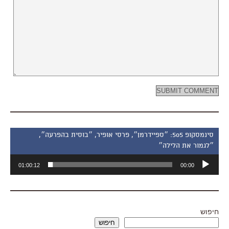
סינמסקופ 505: ״ספיידרמן״, פרסי אופיר, ״בוסית בהפרעה״,
״לגמור את הלילה״
נגן
01:00:12
00:00
אודיו
חיפוש
חיפוש