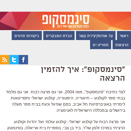
ראשי
על אודות/יצירת קשר
טבלת המבקרים
ביקורות סרטים
הרצאות
תסריט.ים
"סינמסקופ": איך להזמין
הרצאה
לצד כתיבת "סינמסקופ", מאז 2004, אני גם מרצה רבות. אני גם מלמד
בבתי ספר לקולנוע – תיאוריה, היסטוריה, קולנוע ישראלי ותסריטאות.
לימדתי באוניברסיטת תל אביב, בסם שפיגל וכעת בבית ספר מעלה
בירושלים ובמכללה הישראלית לאנימציה.
אני מרצה רבות על קולנוע ישראלי, קולנוע עולמי ועל יהדות וקולנוע.
הרציתי במרכז זלמן שז"ר, ביד בן צבי, בספרית בית אריאלה, בסינמטק