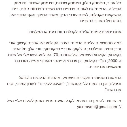
תל אביב, סינמטק חולון, סינמטק שדרות, סינמטק אשדוד וסינמטק
הרצליה. הרציתי גם לגופים פרטיים כמו משרד הפרסום גיתם, בית
ההשקעות אקסלנס, לשכת עורכי הדין, משרד החינוך והגף הטכני של
בסיס חיל האוויר בחצרים.
אתם יכולים לפנות אליהם לקבלת חוות דעת או המלצות.
כמה מהנושאים עליהם הרציתי בעבר: הקולנוע של אפרים קישון; אורי
זהר; סטיבן ספילברג; היצ'קוק; אנדריי טרקובסקי; וודי אלן; תל אביב
בקולנוע; הקולנוע הישראלי של שנות ה-70; הקולנוע הישראלי של שנות
ה-2000; תנ"ך בקולנוע; וכן ערכתי וקיימתי מועדוני צפייה מודרכת
ומפגשים עם יוצרים.
הרצאות נוספות: התקשורת בישראל; מהפכת הבלוגים בישראל
ובעולם; וכן הרצאות על "קטמנדו", ״חגיגה לעיניים״ ו"שרון עמרני, זכרו
את השם".
מי שרוצה להזמין הרצאה או לקבל הצעת מחיר מוזמן לשלוח אליי מייל
ל: yair.raveh@gmail.com