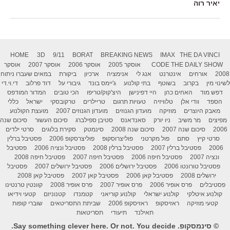
יאיר רוה
HOME
3D
9/11
BORAT
BREAKING NEWS
IMAX
THE DA VINCI
THE DAILY SHOW
CODE
אוסקר 2005
אוסקר 2006
אוסקר 2007
אוסקר
2008
אורחים
אינטרנט
אנג לי
אנימציה
ארכיון
ביקורת
במאים שעברו ניתוח
לשינוי מין
בקרוב
בשוטף
בתי קולנוע
ג'יימס בונד
גיבורי על
דוד פרלוב
די.וי.די
דפש מוד
האחים כהן
היי דפינישן
היצ'קוק/טריפו
הכי טובים
המדור המודפס
הספד
וודי אלן
טלוויזיה
טעויות תרגום
טריילרים
טרקובסקי
ישראל
כללי
מאבק היוצרים
מוזיקה
מועדון הגנוזים
מועדון הגנוזים 2007
מועצת הקולנוע
מפיצים
מר משיב
ניו יורק
סאנדאנס
סטיבן ספילברג
סיכום העשור
סיכום שנה
2006
סיכום שנה 2007
סיכום שנה 2008
סינמטק
סקירת בלוגים
סרטי ילדים
סרטי קיץ
סתם
פול מקרטני
פוליצרוסקופ
פוליצרסקופ 2006
פסטיבל ברלין
2006
פסטיבל ברלין 2007
פסטיבל ברלין 2008
פסטיבל ונציה 2006
פסטיבל
ונציה 2007
פסטיבל חיפה 2006
פסטיבל חיפה 2007
פסטיבל חיפה 2008
פסטיבל טורונטו 2006
פסטיבל ירושלים 2006
פסטיבל ירושלים 2007
פסטיבל
ירושלים 2008
פסטיבל קאן 2006
פסטיבל קאן 2007
פסטיבל קאן 2008
פסטיבלים
פרס אופיר 2006
פרס אופיר 2007
פרס אופיר 2008
קוונטין טרנטינו
קולנוע איטלקי
קולנוע ישראלי
קולנוע קוריאני
קטמנדו
קטנוניזם
קטעי וידיאו
קטעי מוזיקה
ראזיסקופ
ראזיסקופ 2006
שביתת התסריטאים
שוברי קופות
תאילנד
תיעודי
תסריטאות
© סינמסקופ. Say something clever here. Or not. You decide.