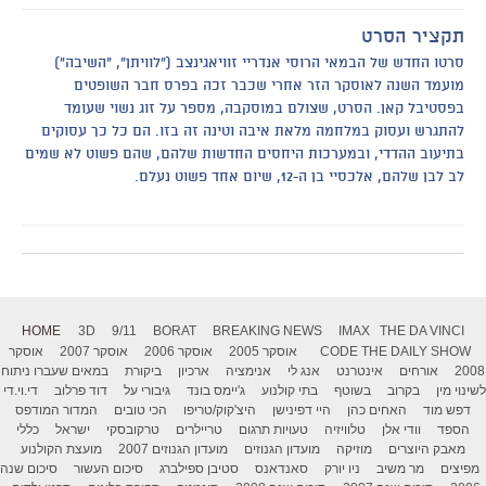
תקציר הסרט
סרטו החדש של הבמאי הרוסי אנדריי זוויאגינצב ("לוויתן", "השיבה")
מועמד השנה לאוסקר הזר אחרי שכבר זכה בפרס חבר השופטים
בפסטיבל קאן. הסרט, שצולם במוסקבה, מספר על זוג נשוי שעומד
להתגרש ועסוק במלחמה מלאת איבה וטינה זה בזו. הם כל כך עסוקים
בתיעוב ההדדי, ובמערכות היחסים החדשות שלהם, שהם פשוט לא שמים
לב לבן שלהם, אלכסיי בן ה-12, שיום אחד פשוט נעלם.
HOME
3D
9/11
BORAT
BREAKING NEWS
IMAX
THE DA VINCI
THE DAILY SHOW
CODE
אוסקר 2005
אוסקר 2006
אוסקר 2007
אוסקר
2008
אורחים
אינטרנט
אנג לי
אנימציה
ארכיון
ביקורת
במאים שעברו ניתוח
לשינוי מין
בקרוב
בשוטף
בתי קולנוע
ג'יימס בונד
גיבורי על
דוד פרלוב
די.וי.די
דפש מוד
האחים כהן
היי דפינישן
היצ'קוק/טריפו
הכי טובים
המדור המודפס
הספד
וודי אלן
טלוויזיה
טעויות תרגום
טריילרים
טרקובסקי
ישראל
כללי
מאבק היוצרים
מוזיקה
מועדון הגנוזים
מועדון הגנוזים 2007
מועצת הקולנוע
מפיצים
מר משיב
ניו יורק
סאנדאנס
סטיבן ספילברג
סיכום העשור
סיכום שנה