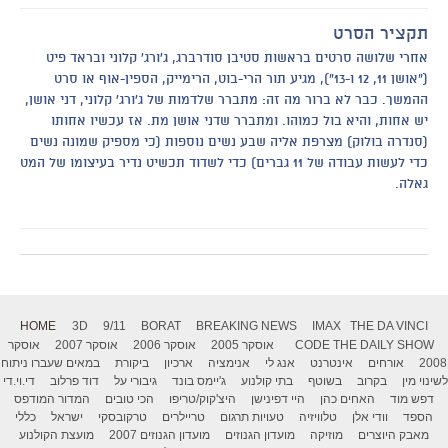
תקציר הסרט
אחרי שלושה סרטים בראשות סטיבן סודרברג, ג'ורג' קלוני ובראד פיט
("אושן 11, 12 ו-13"), מגיע תור הרי-בוט, הרימייק, הספין-אוף או סרט
ההמשך. כבר לא ברור מה זה: מתברר שלדמות של ג'ורג' קלוני, דני אושן,
יש אחות, והיא בול כמוהו. ומתברר שדני אושן מת. אז עכשיו אחותו
(סנדרה בולוק) מצרפת אליה שבע נשים נוספות (כי מספיק שמונה נשים
כדי לעשות עבודה של 11 גברים) כדי לשדוד תכשיט נדיר בעיצומו של המט
גאלה.
HOME
3D
9/11
BORAT
BREAKING NEWS
IMAX
THE DA VINCI
THE DAILY SHOW
CODE
אוסקר 2005
אוסקר 2006
אוסקר 2007
אוסקר
2008
אורחים
אינטרנט
אנג לי
אנימציה
ארכיון
ביקורת
במאים שעברו ניתוח
לשינוי מין
בקרוב
בשוטף
בתי קולנוע
ג'יימס בונד
גיבורי על
דוד פרלוב
די.וי.די
דפש מוד
האחים כהן
היי דפינישן
היצ'קוק/טריפו
הכי טובים
המדור המודפס
הספד
וודי אלן
טלוויזיה
טעויות תרגום
טריילרים
טרקובסקי
ישראל
כללי
מאבק היוצרים
מוזיקה
מועדון הגנוזים
מועדון הגנוזים 2007
מועצת הקולנוע