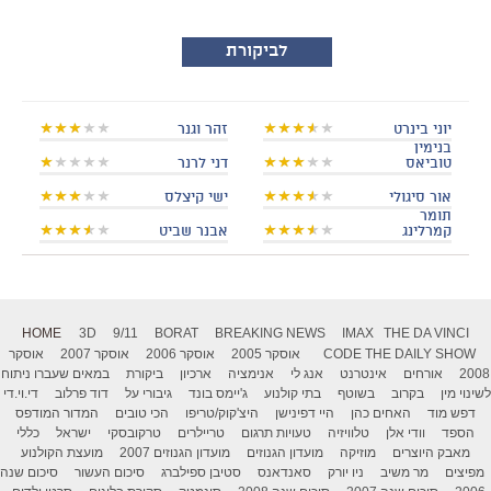
לביקורת
יוני בינרט
זהר וגנר
בנימין
טוביאס
דני לרנר
אור סיגולי
ישי קיצלס
תומר
קמרלינג
אבנר שביט
HOME
3D
9/11
BORAT
BREAKING NEWS
IMAX
THE DA VINCI
THE DAILY SHOW
CODE
אוסקר 2005
אוסקר 2006
אוסקר 2007
אוסקר
2008
אורחים
אינטרנט
אנג לי
אנימציה
ארכיון
ביקורת
במאים שעברו ניתוח
לשינוי מין
בקרוב
בשוטף
בתי קולנוע
ג'יימס בונד
גיבורי על
דוד פרלוב
די.וי.די
דפש מוד
האחים כהן
היי דפינישן
היצ'קוק/טריפו
הכי טובים
המדור המודפס
הספד
וודי אלן
טלוויזיה
טעויות תרגום
טריילרים
טרקובסקי
ישראל
כללי
מאבק היוצרים
מוזיקה
מועדון הגנוזים
מועדון הגנוזים 2007
מועצת הקולנוע
מפיצים
מר משיב
ניו יורק
סאנדאנס
סטיבן ספילברג
סיכום העשור
סיכום שנה