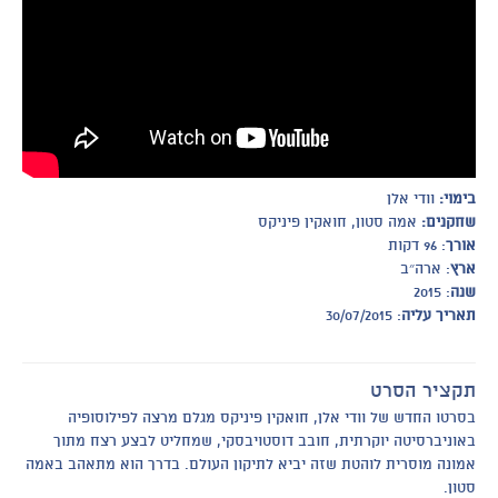
בימוי:
וודי אלן
שחקנים:
אמה סטון, חואקין פיניקס
אורך
: 96 דקות
ארץ
: ארה״ב
שנה
: 2015
תאריך עליה
: 30/07/2015
תקציר הסרט
בסרטו החדש של וודי אלן, חואקין פיניקס מגלם מרצה לפילוסופיה
באוניברסיטה יוקרתית, חובב דוסטויבסקי, שמחליט לבצע רצח מתוך
אמונה מוסרית לוהטת שזה יביא לתיקון העולם. בדרך הוא מתאהב באמה
סטון.