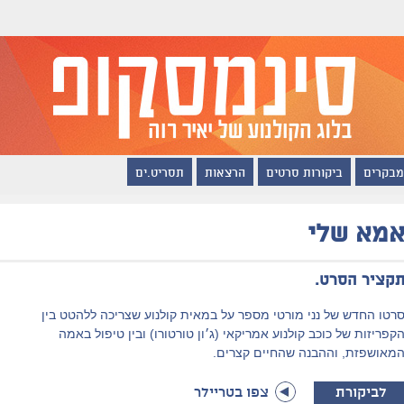
מבקרים
ביקורות סרטים
הרצאות
תסריט.ים
מא שלי
קציר הסרט.
רטו החדש של נני מורטי מספר על במאית קולנוע שצריכה ללהטט בין
קפריזות של כוכב קולנוע אמריקאי (ג׳ון טורטורו) ובין טיפול באמה
מאושפזת, וההבנה שהחיים קצרים.
לביקורת
צפו בטריילר