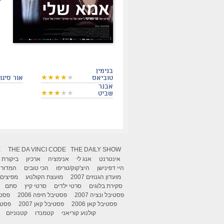
בנימין
טוביאס
אור סיגול
אבנר
שביט
X
THE DA VINCI CODE
THE DAILY SHOW
אינטרנט
אנג לי
אנימציה
ארכיון
ביקורת
היי דפינישן
היצ'קוק/טריפו
הכי טובים
המדור 
מועדון הגנוזים 2007
מועצת הקולנוע
מפיצים
סקירת בלוגים
סרטי ילדים
סרטי קיץ
סתם
פסטיבל ונציה 2007
פסטיבל חיפה 2006
פסטיב
פסטיבל קאן 2006
פסטיבל קאן 2007
פסטיבל
קולנוע קוריאני
קטמנדו
קטנוניזם