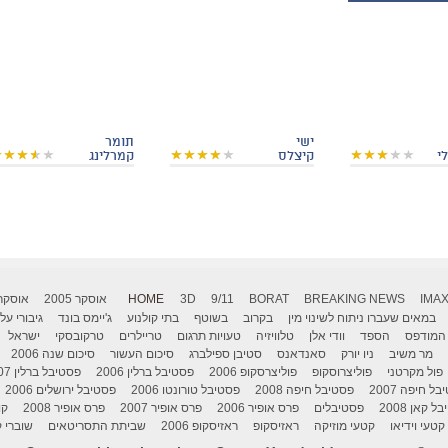
ישי
תומר
י
קיצלס
קמרלינג
IMA
BREAKING NEWS
BORAT
9/11
3D
HOME
אוסקר 2005
אוסקר 006
במאים שעברו ניתוח לשינוי מין
בקרוב
בשוטף
בתי קולנוע
ג'יימס בונד
גיבורי על
המודפס
הספד
וודי אלן
טלוויזיה
טעויות תרגום
טריילרים
טרקובסקי
ישראל
מר משיב
ניו יורק
סאנדאנס
סטיבן ספילברג
סיכום העשור
סיכום שנה 2006
פול מקרטני
פוליצרוסקופ
פוליצרסקופ 2006
פסטיבל ברלין 2006
פסטיבל ברלין 2007
ל חיפה 2007
פסטיבל חיפה 2008
פסטיבל טורונטו 2006
פסטיבל ירושלים 2006
 קאן 2008
פסטיבלים
פרס אופיר 2006
פרס אופיר 2007
פרס אופיר 2008
קו
קטעי וידיאו
קטעי מוזיקה
ראזיסקופ
ראזיסקופ 2006
שביתת התסריטאים
שוברי ק