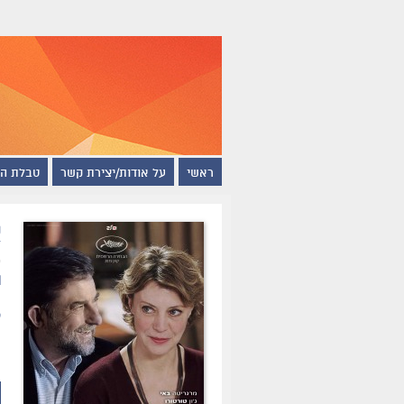
ראשי
על אודות/יצירת קשר
טבלת ה
א
ת
ס
ה
ה