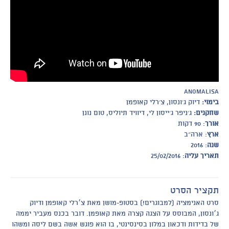
Anomalisa
בימוי:
דיוק ג׳ונסון, צ׳רלי קאופמן
שחקנים:
ג׳ניפר ג׳ייסון לי, דיוויד תיוליס, טום נונן
אורך
: 90 דקות
ארץ
: ארה״ב
שנה
: 2016
תאריך עליה
: 25/02/2016
תקציר הסרט
סרט האנימציה (למבוגרים!) בסטופ-מושן מאת צ׳רלי קאופמן ודיוק
ג׳ונסון, המבוסס על הצגה קצרה מאת קאופמן. דובר בכנס מעביר יממה
של בדידות ודכאון במלון בסינסינטי, בו הוא פוגש אשה בשם ליסה ומשהו