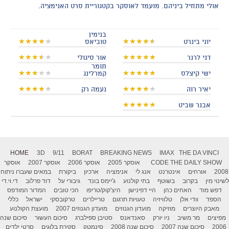
אולי מתחיל ביניהם. מועמד לאוסקר בקטגוריית סרט האנימציה.
בנימין
יוני בינרט
טוביאס
דני לרנר
אור סיגולי
תומר
ישי קיצלס
קמרלינג
יאיר רוה
נעמה רק
אבנר שביט
HOME
3D
9/11
BORAT
BREAKING NEWS
IMAX
THE DA VINCI
THE DAILY SHOW
CODE
אוסקר 2005
אוסקר 2006
אוסקר 2007
אוסקר
2008
אורחים
אינטרנט
אנג לי
אנימציה
ארכיון
ביקורת
במאים שעברו ניתוח
לשינוי מין
בקרוב
בשוטף
בתי קולנוע
ג'יימס בונד
גיבורי על
דוד פרלוב
די.וי.די
דפש מוד
האחים כהן
היי דפינישן
היצ'קוק/טריפו
הכי טובים
המדור המודפס
הספד
וודי אלן
טלוויזיה
טעויות תרגום
טריילרים
טרקובסקי
ישראל
כללי
מאבק היוצרים
מוזיקה
מועדון הגנוזים
מועדון הגנוזים 2007
מועצת הקולנוע
מפיצים
מר משיב
ניו יורק
סאנדאנס
סטיבן ספילברג
סיכום העשור
סיכום שנה
2006
סיכום שנה 2007
סיכום שנה 2008
סינמטק
סקירת בלוגים
סרטי ילדים