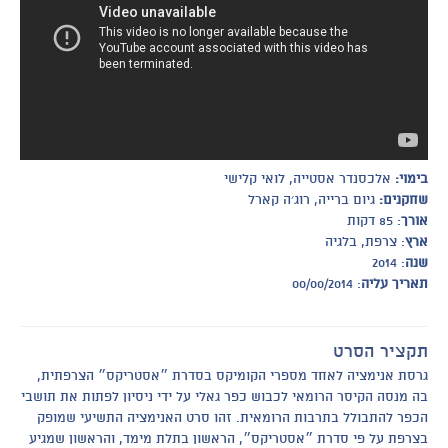
בימוי:
אלכסנדר אסטייה, לואי קלישי
שחקנים:
גיום ברייה, רוג׳ה קארל
אורך
: 85 דקות
ארץ
: צרפת, בלגיה
שנה
: 2014
תאריך עליה
: 00/00/2014
תקציר הסרט
גרסת אנימציה לאחד מספרי הקומיקס בסדרת ״אסטריקס״ הצרפתית,
בה מנסה הקיסר הרומאי לכבוש כפר גאלי על ידי ניסיון לפתות את תושבי
הכפר להתבולל בתרבות הרומאית. זהו סרט האנימציה התשיעי שמופק
בצרפת על פי סדרת ״אסטריקס״, הראשון בתלת מימד, והראשון שמגיע