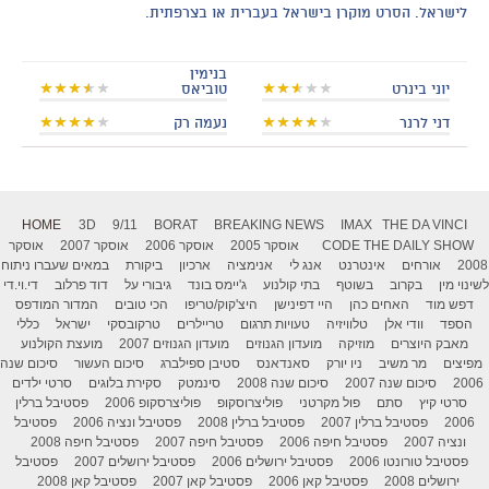
לישראל. הסרט מוקרן בישראל בעברית או בצרפתית.
בנימין
יוני בינרט
טוביאס
דני לרנר
נעמה רק
HOME
3D
9/11
BORAT
BREAKING NEWS
IMAX
THE DA VINCI
THE DAILY SHOW
CODE
אוסקר 2005
אוסקר 2006
אוסקר 2007
אוסקר
2008
אורחים
אינטרנט
אנג לי
אנימציה
ארכיון
ביקורת
במאים שעברו ניתוח
לשינוי מין
בקרוב
בשוטף
בתי קולנוע
ג'יימס בונד
גיבורי על
דוד פרלוב
די.וי.די
דפש מוד
האחים כהן
היי דפינישן
היצ'קוק/טריפו
הכי טובים
המדור המודפס
הספד
וודי אלן
טלוויזיה
טעויות תרגום
טריילרים
טרקובסקי
ישראל
כללי
מאבק היוצרים
מוזיקה
מועדון הגנוזים
מועדון הגנוזים 2007
מועצת הקולנוע
מפיצים
מר משיב
ניו יורק
סאנדאנס
סטיבן ספילברג
סיכום העשור
סיכום שנה
2006
סיכום שנה 2007
סיכום שנה 2008
סינמטק
סקירת בלוגים
סרטי ילדים
סרטי קיץ
סתם
פול מקרטני
פוליצרוסקופ
פוליצרסקופ 2006
פסטיבל ברלין
2006
פסטיבל ברלין 2007
פסטיבל ברלין 2008
פסטיבל ונציה 2006
פסטיבל
ונציה 2007
פסטיבל חיפה 2006
פסטיבל חיפה 2007
פסטיבל חיפה 2008
פסטיבל טורונטו 2006
פסטיבל ירושלים 2006
פסטיבל ירושלים 2007
פסטיבל
ירושלים 2008
פסטיבל קאן 2006
פסטיבל קאן 2007
פסטיבל קאן 2008