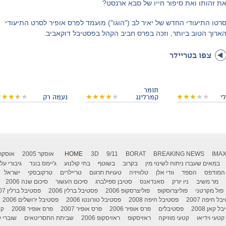
ת זהותו ואת סיפור חייו של סבא ארנסט?
רטו התיעודי החדש של יאיר לב ("הוגו") מועמד לפרס אופיר לסרט התיעודי
ארוך הטוב ביותר, וזכה בפרס חביב הקהל בפסטיבל דוקאביב.
צפו בטריילר
תומר
י
קמרלינג
נעמה רק
IMA
BREAKING NEWS
BORAT
9/11
3D
HOME
אוסקר 2005
אוסקר 006
במאים שעברו ניתוח לשינוי מין
בקרוב
בשוטף
בתי קולנוע
ג'יימס בונד
גיבורי על
המודפס
הספד
וודי אלן
טלוויזיה
טעויות תרגום
טריילרים
טרקובסקי
ישראל
מר משיב
ניו יורק
סאנדאנס
סטיבן ספילברג
סיכום העשור
סיכום שנה 2006
פול מקרטני
פוליצרוסקופ
פוליצרסקופ 2006
פסטיבל ברלין 2006
פסטיבל ברלין 2007
ל חיפה 2007
פסטיבל חיפה 2008
פסטיבל טורונטו 2006
פסטיבל ירושלים 2006
 קאן 2008
פסטיבלים
פרס אופיר 2006
פרס אופיר 2007
פרס אופיר 2008
קו
קטעי וידיאו
קטעי מוזיקה
ראזיסקופ
ראזיסקופ 2006
שביתת התסריטאים
שוברי ק