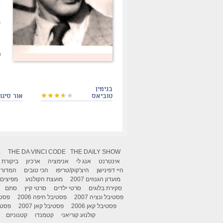
א
ס
ה
בנימין
טוביאס
אור סיגול
X
THE DA VINCI CODE
THE DAILY SHOW
אינטרנט
אנג לי
אנימציה
ארכיון
ביקורת
היי דפינישן
היצ'קוק/טריפו
הכי טובים
המדור 
מועדון הגנוזים 2007
מועצת הקולנוע
מפיצים
סקירת בלוגים
סרטי ילדים
סרטי קיץ
סתם
פסטיבל ונציה 2007
פסטיבל חיפה 2006
פסטיב
פסטיבל קאן 2006
פסטיבל קאן 2007
פסטיבל
קולנוע קוריאני
קטמנדו
קטנוניזם