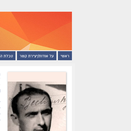
ראשי
על אודות/יצירת קשר
טבלת ה
א
ת
ש
ש
ש
ש
ו