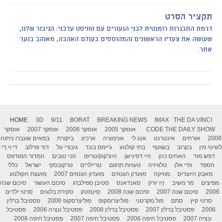
תקציר הסרט
דרמת התבגרות רומנטית לבני הנעורים עם טוויסט עדכני: הגיבור שלנו,
שעושה את צעדיו הראשונים והמהוססים בעולם האהבה, מאוהב בנער
אחר.
HOME
3D
9/11
BORAT
BREAKING NEWS
IMAX
THE DA VINCI
THE DAILY SHOW
CODE
אוסקר 2005
אוסקר 2006
אוסקר 2007
אוסקר
2008
אורחים
אינטרנט
אנג לי
אנימציה
ארכיון
ביקורת
במאים שעברו ניתוח
לשינוי מין
בקרוב
בשוטף
בתי קולנוע
ג'יימס בונד
גיבורי על
דוד פרלוב
די.וי.די
דפש מוד
האחים כהן
היי דפינישן
היצ'קוק/טריפו
הכי טובים
המדור המודפס
הספד
וודי אלן
טלוויזיה
טעויות תרגום
טריילרים
טרקובסקי
ישראל
כללי
מאבק היוצרים
מוזיקה
מועדון הגנוזים
מועדון הגנוזים 2007
מועצת הקולנוע
מפיצים
מר משיב
ניו יורק
סאנדאנס
סטיבן ספילברג
סיכום העשור
סיכום שנה
2006
סיכום שנה 2007
סיכום שנה 2008
סינמטק
סקירת בלוגים
סרטי ילדים
סרטי קיץ
סתם
פול מקרטני
פוליצרוסקופ
פוליצרסקופ 2006
פסטיבל ברלין
2006
פסטיבל ברלין 2007
פסטיבל ברלין 2008
פסטיבל ונציה 2006
פסטיבל
ונציה 2007
פסטיבל חיפה 2006
פסטיבל חיפה 2007
פסטיבל חיפה 2008