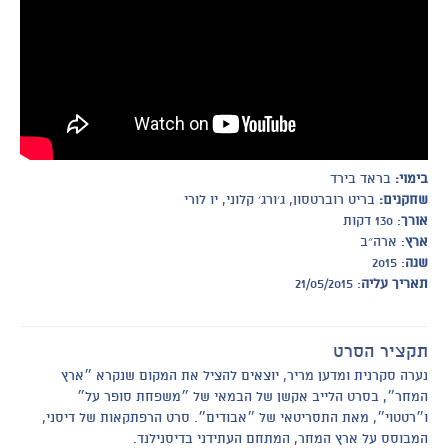
בימוי:
בראד בירד
שחקנים:
בריט רוברטסון, ג׳ורג׳ קלוני, יו לורי
אורך
: 130 דקות
ארץ
: ארה״ב
שנה
: 2015
תאריך עליה
: 21/05/2015
תקציר הסרט
נערה סקרנית ומדען מריר, יוצאים להציל את המקום שנקרא ״ארץ
המחר״, בסרט הלייב אקשן של הבמאי של ״משפחת סופר על״
ו״רטטוי״, מאת התסריטאי של ״אבודים״. סרט הרפתקאות של דיסני,
המבוסס על ארץ המחר, המתחם העתידני בדיסנילנד.