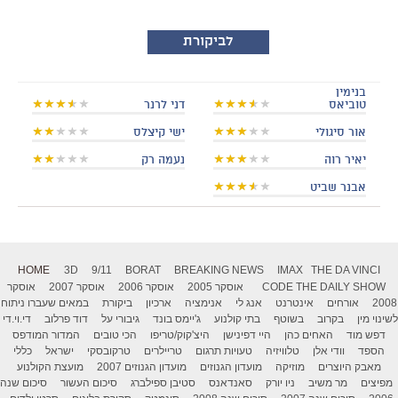
לביקורת
בנימין
טוביאס
דני לרנר
אור סיגולי
ישי קיצלס
יאיר רוה
נעמה רק
אבנר שביט
HOME
3D
9/11
BORAT
BREAKING NEWS
IMAX
THE DA VINCI
THE DAILY SHOW
CODE
אוסקר 2005
אוסקר 2006
אוסקר 2007
אוסקר
2008
אורחים
אינטרנט
אנג לי
אנימציה
ארכיון
ביקורת
במאים שעברו ניתוח
לשינוי מין
בקרוב
בשוטף
בתי קולנוע
ג'יימס בונד
גיבורי על
דוד פרלוב
די.וי.די
דפש מוד
האחים כהן
היי דפינישן
היצ'קוק/טריפו
הכי טובים
המדור המודפס
הספד
וודי אלן
טלוויזיה
טעויות תרגום
טריילרים
טרקובסקי
ישראל
כללי
מאבק היוצרים
מוזיקה
מועדון הגנוזים
מועדון הגנוזים 2007
מועצת הקולנוע
מפיצים
מר משיב
ניו יורק
סאנדאנס
סטיבן ספילברג
סיכום העשור
סיכום שנה