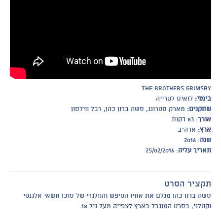
The Brothers Grimsby
בימוי:
לואיס לטרייה
שחקנים:
מארק סטרונג, סשה ברון כהן, רבל ווילסון
אורך
: 83 דקות
ארץ
: ארה״ב
שנה
: 2016
תאריך עליה
: 25/02/2016
תקציר הסרט
סשה ברון כהן מגלם את אחיו הטיפש והוולגרי של סוכן חשאי אלגנטי
וקטלני, בסרט המוגבל בארץ לצפייה מעל גיל 18.