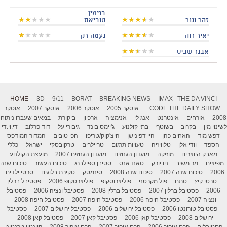
בנימין
זהר וגנר
טוביאס
יאיר רוה
נעמה רק
אבנר שביט
HOME
3D
9/11
BORAT
BREAKING NEWS
IMAX
THE DA VINCI
THE DAILY SHOW
CODE
אוסקר 2005
אוסקר 2006
אוסקר 2007
אוסקר
2008
אורחים
אינטרנט
אנג לי
אנימציה
ארכיון
ביקורת
במאים שעברו ניתוח
לשינוי מין
בקרוב
בשוטף
בתי קולנוע
ג'יימס בונד
גיבורי על
דוד פרלוב
די.וי.די
דפש מוד
האחים כהן
היי דפינישן
היצ'קוק/טריפו
הכי טובים
המדור המודפס
הספד
וודי אלן
טלוויזיה
טעויות תרגום
טריילרים
טרקובסקי
ישראל
כללי
מאבק היוצרים
מוזיקה
מועדון הגנוזים
מועדון הגנוזים 2007
מועצת הקולנוע
מפיצים
מר משיב
ניו יורק
סאנדאנס
סטיבן ספילברג
סיכום העשור
סיכום שנה
2006
סיכום שנה 2007
סיכום שנה 2008
סינמטק
סקירת בלוגים
סרטי ילדים
סרטי קיץ
סתם
פול מקרטני
פוליצרוסקופ
פוליצרסקופ 2006
פסטיבל ברלין
2006
פסטיבל ברלין 2007
פסטיבל ברלין 2008
פסטיבל ונציה 2006
פסטיבל
ונציה 2007
פסטיבל חיפה 2006
פסטיבל חיפה 2007
פסטיבל חיפה 2008
פסטיבל טורונטו 2006
פסטיבל ירושלים 2006
פסטיבל ירושלים 2007
פסטיבל
ירושלים 2008
פסטיבל קאן 2006
פסטיבל קאן 2007
פסטיבל קאן 2008
פסטיבלים
פרס אופיר 2006
פרס אופיר 2007
פרס אופיר 2008
קוונטין טרנטינו