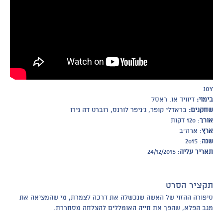
Joy
בימוי:
דיוויד או. ראסל
שחקנים:
בראדלי קופר, ג׳ניפר לורנס, רוברט דה נירו
אורך
: 120 דקות
ארץ
: ארה״ב
שנה
: 2015
תאריך עליה
: 24/12/2015
תקציר הסרט
סיפורה ההזוי של האשה שנכשלה את דרכה לצמרת, מי שהמציאה את
מגב הפלא, שהפך את חייה האומללים להצלחה מסחררת.