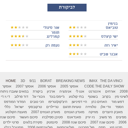
לביקורת
בנימין
טוביאס
אור סיגולי
תומר
ישי קיצלס
קמרלינג
יאיר רוה
נעמה רק
אבנר שביט
HOME
3D
9/11
BORAT
BREAKING NEWS
IMAX
THE DA VINCI
THE DAILY SHOW
CODE
אוסקר 2005
אוסקר 2006
אוסקר 2007
אוסקר
2008
אורחים
אינטרנט
אנג לי
אנימציה
ארכיון
ביקורת
במאים שעברו ניתוח
לשינוי מין
בקרוב
בשוטף
בתי קולנוע
ג'יימס בונד
גיבורי על
דוד פרלוב
די.וי.די
דפש מוד
האחים כהן
היי דפינישן
היצ'קוק/טריפו
הכי טובים
המדור המודפס
הספד
וודי אלן
טלוויזיה
טעויות תרגום
טריילרים
טרקובסקי
ישראל
כללי
מאבק היוצרים
מוזיקה
מועדון הגנוזים
מועדון הגנוזים 2007
מועצת הקולנוע
מפיצים
מר משיב
ניו יורק
סאנדאנס
סטיבן ספילברג
סיכום העשור
סיכום שנה
2006
סיכום שנה 2007
סיכום שנה 2008
סינמטק
סקירת בלוגים
סרטי ילדים
סרטי קיץ
סתם
פול מקרטני
פוליצרוסקופ
פוליצרסקופ 2006
פסטיבל ברלין