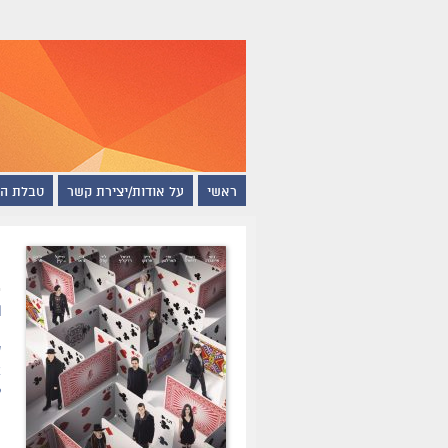
ראשי
על אודות/יצירת קשר
טבלת ה
ה
ת
ש
א
ל