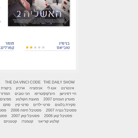
ה
ש
בנימין
תומר
טוביאס
קמרלינג
X
THE DA VINCI CODE
THE DAILY SHOW
אינטרנט
אנג לי
אנימציה
ארכיון
ביקורת
היי דפינישן
היצ'קוק/טריפו
הכי טובים
המדור 
מועדון הגנוזים 2007
מועצת הקולנוע
מפיצים
סקירת בלוגים
סרטי ילדים
סרטי קיץ
סתם
פסטיבל ונציה 2007
פסטיבל חיפה 2006
פסטיב
פסטיבל קאן 2006
פסטיבל קאן 2007
פסטיבל
קולנוע קוריאני
קטמנדו
קטנוניזם