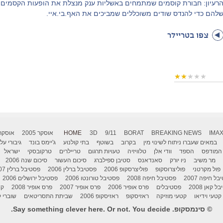
רעיון: חבורת קוסמים שמתמחים באשליות ענק מנצלת את הופעות הקסמים
להם כדי להנדס שודים משוכללים שמביכים את האף.בי.איי.
צפו בטריילר
IMA
BREAKING NEWS
BORAT
9/11
3D
HOME
אוסקר 2005
אוסקר 006
במאים שעברו ניתוח לשינוי מין
בקרוב
בשוטף
בתי קולנוע
ג'יימס בונד
גיבורי על
המודפס
הספד
וודי אלן
טלוויזיה
טעויות תרגום
טריילרים
טרקובסקי
ישראל
מר משיב
ניו יורק
סאנדאנס
סטיבן ספילברג
סיכום העשור
סיכום שנה 2006
פול מקרטני
פוליצרוסקופ
פוליצרסקופ 2006
פסטיבל ברלין 2006
פסטיבל ברלין 2007
ל חיפה 2007
פסטיבל חיפה 2008
פסטיבל טורונטו 2006
פסטיבל ירושלים 2006
 קאן 2008
פסטיבלים
פרס אופיר 2006
פרס אופיר 2007
פרס אופיר 2008
קו
קטעי וידיאו
קטעי מוזיקה
ראזיסקופ
ראזיסקופ 2006
שביתת התסריטאים
שוברי ק
© סינמסקופ. Say something clever here. Or not. You decide.