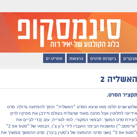
מבקרים
ביקורות סרטים
הרצאות
תסריט.ים
אשליה 2
קציר הסרט.
לוש שנים חלפו מאז שיצא הסרט ״האשליה״ והפך להפתעה גדולה: סרט
ידיוטי לחלוטין אבל מהנה מאוד שהצליח בעולם ודירבן את מפיקיו לרוץ
יצירת סרט המשך. הבמאי המקורי, לואי לטרייה, עזב (כדי לביים את
״גרימסבי״) ומושכות הבימוי הועברו לידי ג׳ון צ׳ו, הבמאי של ״סטפ אפ 2״
ו״סטפ אפ 3״ (ושני סרטי ההופעה של ג׳סטין ביבר). סרט ההמשך ממשיך את