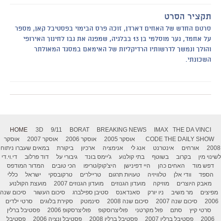
תקציר הסרט
סרטם החדש של האחים דארדן, זוכה פרס הבימוי בפסטיבל קאן, מספר
על אחמד, נער מוסלמי בן 13 בבלגיה, שמפנה את גבו לחינוך האירופי
והולך ונמשך לדרשותיו הרדיקליות של האימאם במסגד המאולתר
השכונתי.
HOME
3D
9/11
BORAT
BREAKING NEWS
IMAX
THE DA VINCI
THE DAILY SHOW
CODE
אוסקר 2005
אוסקר 2006
אוסקר 2007
אוסקר
2008
אורחים
אינטרנט
אנג לי
אנימציה
ארכיון
ביקורת
במאים שעברו ניתוח
לשינוי מין
בקרוב
בשוטף
בתי קולנוע
ג'יימס בונד
גיבורי על
דוד פרלוב
די.וי.די
דפש מוד
האחים כהן
היי דפינישן
היצ'קוק/טריפו
הכי טובים
המדור המודפס
הספד
וודי אלן
טלוויזיה
טעויות תרגום
טריילרים
טרקובסקי
ישראל
כללי
מאבק היוצרים
מוזיקה
מועדון הגנוזים
מועדון הגנוזים 2007
מועצת הקולנוע
מפיצים
מר משיב
ניו יורק
סאנדאנס
סטיבן ספילברג
סיכום העשור
סיכום שנה
2006
סיכום שנה 2007
סיכום שנה 2008
סינמטק
סקירת בלוגים
סרטי ילדים
סרטי קיץ
סתם
פול מקרטני
פוליצרוסקופ
פוליצרסקופ 2006
פסטיבל ברלין
2006
פסטיבל ברלין 2007
פסטיבל ברלין 2008
פסטיבל ונציה 2006
פסטיבל