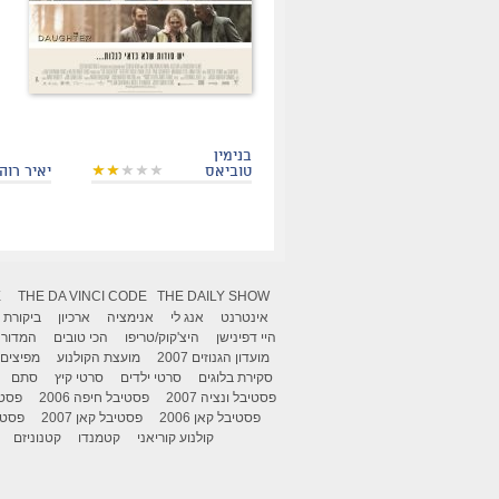
בנימין
טוביאס
יאיר רוה
X
THE DA VINCI CODE
THE DAILY SHOW
אינטרנט
אנג לי
אנימציה
ארכיון
ביקורת
היי דפינישן
היצ'קוק/טריפו
הכי טובים
המדור 
מועדון הגנוזים 2007
מועצת הקולנוע
מפיצים
סקירת בלוגים
סרטי ילדים
סרטי קיץ
סתם
פסטיבל ונציה 2007
פסטיבל חיפה 2006
פסטיב
פסטיבל קאן 2006
פסטיבל קאן 2007
פסטיבל
קולנוע קוריאני
קטמנדו
קטנוניזם