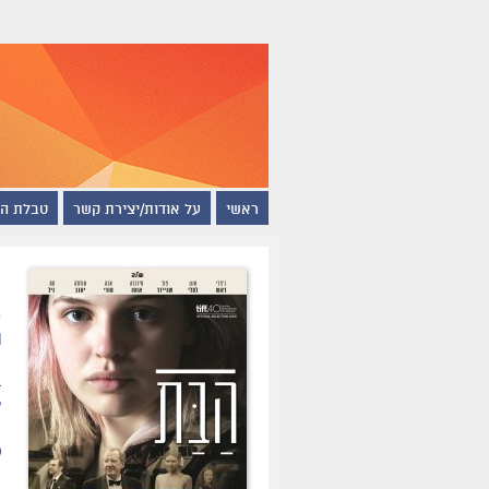
ראשי
על אודות/יצירת קשר
טבלת ה
ה
ת
ב
ל