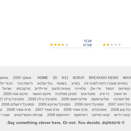
אבנר
שביט
IMA
BREAKING NEWS
BORAT
9/11
3D
HOME
אוסקר 2005
אוסקר 006
במאים שעברו ניתוח לשינוי מין
בקרוב
בשוטף
בתי קולנוע
ג'יימס בונד
גיבורי על
המודפס
הספד
וודי אלן
טלוויזיה
טעויות תרגום
טריילרים
טרקובסקי
ישראל
מר משיב
ניו יורק
סאנדאנס
סטיבן ספילברג
סיכום העשור
סיכום שנה 2006
פול מקרטני
פוליצרוסקופ
פוליצרסקופ 2006
פסטיבל ברלין 2006
פסטיבל ברלין 2007
ל חיפה 2007
פסטיבל חיפה 2008
פסטיבל טורונטו 2006
פסטיבל ירושלים 2006
 קאן 2008
פסטיבלים
פרס אופיר 2006
פרס אופיר 2007
פרס אופיר 2008
קו
קטעי וידיאו
קטעי מוזיקה
ראזיסקופ
ראזיסקופ 2006
שביתת התסריטאים
שוברי ק
© סינמסקופ. Say something clever here. Or not. You decide.