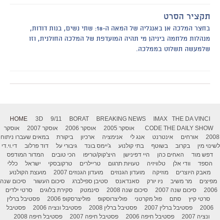
תקציר הסרט
בחצר המלכה אן באנגליה של המאה ה-18: שתי נשים, בנות דודות,
מנהלות מלחמה ביניהן מי תהיה המועדפת של המלכה החולנית, וזו
שלמעשה תשלוט בממלכה.
HOME
3D
9/11
BORAT
BREAKING NEWS
IMAX
THE DA VINCI
THE DAILY SHOW
CODE
אוסקר 2005
אוסקר 2006
אוסקר 2007
אוסקר
2008
אורחים
אינטרנט
אנג לי
אנימציה
ארכיון
ביקורת
במאים שעברו ניתוח
לשינוי מין
בקרוב
בשוטף
בתי קולנוע
ג'יימס בונד
גיבורי על
דוד פרלוב
די.וי.די
דפש מוד
האחים כהן
היי דפינישן
היצ'קוק/טריפו
הכי טובים
המדור המודפס
הספד
וודי אלן
טלוויזיה
טעויות תרגום
טריילרים
טרקובסקי
ישראל
כללי
מאבק היוצרים
מוזיקה
מועדון הגנוזים
מועדון הגנוזים 2007
מועצת הקולנוע
מפיצים
מר משיב
ניו יורק
סאנדאנס
סטיבן ספילברג
סיכום העשור
סיכום שנה
2006
סיכום שנה 2007
סיכום שנה 2008
סינמטק
סקירת בלוגים
סרטי ילדים
סרטי קיץ
סתם
פול מקרטני
פוליצרוסקופ
פוליצרסקופ 2006
פסטיבל ברלין
2006
פסטיבל ברלין 2007
פסטיבל ברלין 2008
פסטיבל ונציה 2006
פסטיבל
ונציה 2007
פסטיבל חיפה 2006
פסטיבל חיפה 2007
פסטיבל חיפה 2008