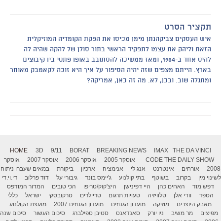
תקציר הסרט
איש העסקים צביקהנתן מימן מכיסו את הפקת הקומדיה המוזיקלית
הזאת וליהק את עצמו לתפקיד הראשי בתור סולן של להקה שהיה לה
להיט אחד ב-1984, ומאז ממשיכה להסתובב באופן פתטי בין קיבוצים
בארץ. הייתם מצפים שזה יהיה הסיפור על איך היא זוכה לקאמבק מאוחר
ומתגלה שוב. ובכן, לא. מה זה כאן, אמריקה?
HOME
3D
9/11
BORAT
BREAKING NEWS
IMAX
THE DA VINCI
THE DAILY SHOW
CODE
אוסקר 2005
אוסקר 2006
אוסקר 2007
אוסקר
2008
אורחים
אינטרנט
אנג לי
אנימציה
ארכיון
ביקורת
במאים שעברו ניתוח
לשינוי מין
בקרוב
בשוטף
בתי קולנוע
ג'יימס בונד
גיבורי על
דוד פרלוב
די.וי.די
דפש מוד
האחים כהן
היי דפינישן
היצ'קוק/טריפו
הכי טובים
המדור המודפס
הספד
וודי אלן
טלוויזיה
טעויות תרגום
טריילרים
טרקובסקי
ישראל
כללי
מאבק היוצרים
מוזיקה
מועדון הגנוזים
מועדון הגנוזים 2007
מועצת הקולנוע
מפיצים
מר משיב
ניו יורק
סאנדאנס
סטיבן ספילברג
סיכום העשור
סיכום שנה