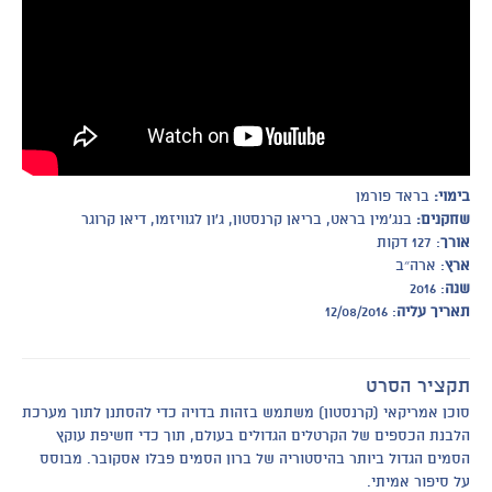
בימוי:
בראד פורמן
שחקנים:
בנג'מין בראט, בריאן קרנסטון, ג'ון לגוויזמו, דיאן קרוגר
אורך
: 127 דקות
ארץ
: ארה״ב
שנה
: 2016
תאריך עליה
: 12/08/2016
תקציר הסרט
סוכן אמריקאי (קרנסטון) משתמש בזהות בדויה כדי להסתנן לתוך מערכת
הלבנת הכספים של הקרטלים הגדולים בעולם, תוך כדי חשיפת עוקץ
הסמים הגדול ביותר בהיסטוריה של ברון הסמים פבלו אסקובר. מבוסס
על סיפור אמיתי.