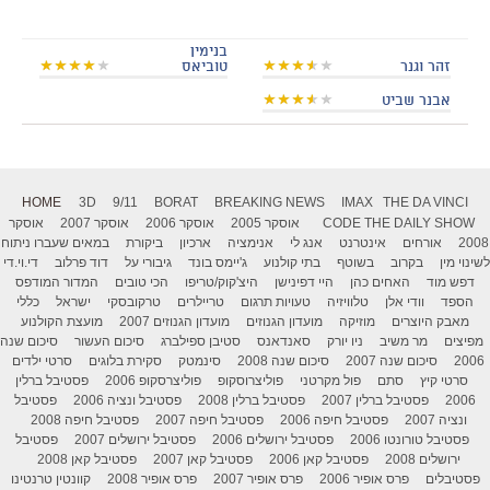
בנימין
זהר וגנר
טוביאס
אבנר שביט
HOME
3D
9/11
BORAT
BREAKING NEWS
IMAX
THE DA VINCI
THE DAILY SHOW
CODE
אוסקר 2005
אוסקר 2006
אוסקר 2007
אוסקר
2008
אורחים
אינטרנט
אנג לי
אנימציה
ארכיון
ביקורת
במאים שעברו ניתוח
לשינוי מין
בקרוב
בשוטף
בתי קולנוע
ג'יימס בונד
גיבורי על
דוד פרלוב
די.וי.די
דפש מוד
האחים כהן
היי דפינישן
היצ'קוק/טריפו
הכי טובים
המדור המודפס
הספד
וודי אלן
טלוויזיה
טעויות תרגום
טריילרים
טרקובסקי
ישראל
כללי
מאבק היוצרים
מוזיקה
מועדון הגנוזים
מועדון הגנוזים 2007
מועצת הקולנוע
מפיצים
מר משיב
ניו יורק
סאנדאנס
סטיבן ספילברג
סיכום העשור
סיכום שנה
2006
סיכום שנה 2007
סיכום שנה 2008
סינמטק
סקירת בלוגים
סרטי ילדים
סרטי קיץ
סתם
פול מקרטני
פוליצרוסקופ
פוליצרסקופ 2006
פסטיבל ברלין
2006
פסטיבל ברלין 2007
פסטיבל ברלין 2008
פסטיבל ונציה 2006
פסטיבל
ונציה 2007
פסטיבל חיפה 2006
פסטיבל חיפה 2007
פסטיבל חיפה 2008
פסטיבל טורונטו 2006
פסטיבל ירושלים 2006
פסטיבל ירושלים 2007
פסטיבל
ירושלים 2008
פסטיבל קאן 2006
פסטיבל קאן 2007
פסטיבל קאן 2008
פסטיבלים
פרס אופיר 2006
פרס אופיר 2007
פרס אופיר 2008
קוונטין טרנטינו