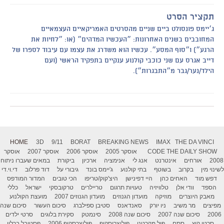
תקציר הסרט
ג׳יימס פונסולט ביים שניים מהסרטים האמריקאיים העצמאיים
המחובבים בשנים האחרונות: ״העכשיו המדהים״ (או: ״לחיות את
הרגע״) ו״סוף המסע״. עכשיו הוא משדרג את עצמו עם עיבוד לספרו של
דייב אגרס עם שני כוכבי קולנוע ענקיים בתפקיד הראשי (ועם
הילד/נער/גבר מ״התבגרות״).
HOME
3D
9/11
BORAT
BREAKING NEWS
IMAX
THE DA VINCI
THE DAILY SHOW
CODE
אוסקר 2005
אוסקר 2006
אוסקר 2007
אוסקר
2008
אורחים
אינטרנט
אנג לי
אנימציה
ארכיון
ביקורת
במאים שעברו ניתוח
לשינוי מין
בקרוב
בשוטף
בתי קולנוע
ג'יימס בונד
גיבורי על
דוד פרלוב
די.וי.די
דפש מוד
האחים כהן
היי דפינישן
היצ'קוק/טריפו
הכי טובים
המדור המודפס
הספד
וודי אלן
טלוויזיה
טעויות תרגום
טריילרים
טרקובסקי
ישראל
כללי
מאבק היוצרים
מוזיקה
מועדון הגנוזים
מועדון הגנוזים 2007
מועצת הקולנוע
מפיצים
מר משיב
ניו יורק
סאנדאנס
סטיבן ספילברג
סיכום העשור
סיכום שנה
2006
סיכום שנה 2007
סיכום שנה 2008
סינמטק
סקירת בלוגים
סרטי ילדים
סרטי קיץ
סתם
פול מקרטני
פוליצרוסקופ
פוליצרסקופ 2006
פסטיבל ברלין