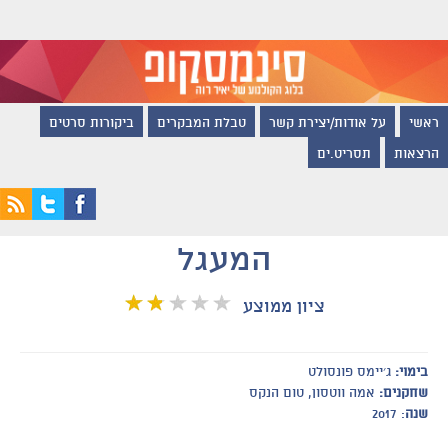
ראשי
על אודות/יצירת קשר
טבלת המבקרים
ביקורות סרטים
הרצאות
תסריט.ים
המעגל
ציון ממוצע
בימוי:
ג׳יימס פונסולט
שחקנים:
אמה ווטסון, טום הנקס
שנה
: 2017