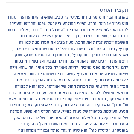
תקציר הסרט
בארצות הברית מתקיים דיון פוליטי ער סביב השאלה האם אדוארד סנודן
הוא גיבור או בוגד. ובכן, מפיצי הקולנוע בישראל שפטו והכריעו והעניקו
לסרט העלילתי עליו את השם המביש ״המרגל סנודן״. ובכן, אוליבר סטון
חשב ההפך, שמדובר בגיבור, כך שמי שמגיע בציפייה לראות כתב
האשמה יופתע לגלות את ההפך. סטון מציג את סנודן קצת כמו רון
קוביץ׳, גיבור סרטו ״נולד בארבעה ביולי״: דמות שמתחילה בצד אחד,
ואז צתהפכת לחלוטין. כמו קוביץ׳, גם סנודן היה פטריוט מורעל שרק
חיפש את הדרכים לשרת את ארצו, תחילה בצבא ואז בשירותי בטחון.
להגן על המדינה מפני אויביה. להיות נאמן לה בכל מחיר. עד שהוא גילה
שאותה מדינה שהוא כה מעריץ עושה דברים שמנוגדים לחוק: מאזינה
לאזרחיה ומרגלת על בנות בריתה. אז הוא החליט להפיץ ברבים את
המידע הזה ולחשוף את הפרות החוק של אמריקה. סטון הוא לכאורה
הבמאי המושלם לסרט כזה: יוצר שבעצמו מנהל מערכת יחסים מורכבת
עם אמריקה, ושנע בסרטיו באופן קוטבי בין פטריוטיות לדיסדנטיות. אלא
ש״סנודן״ הוא תקלה: זה סרט ללא דופק. וגם ללא צידוק: למעט תחילת
הסרט העוסקת בסיפורו של סנודן כחייל, עיקר הסרט הוא פשוט המחזה
של אחורי הקלעים של צילום הסרט ״סיטיזן פור״ של לורה פויטראס,
הסרט שחשף את ההדלפה של סנודן ואת השלכותיה (וזכה על כך
באוסקר). ״סיטיזן פור״ הוא סרט תיעודי מותח ומטריד מנוחה ואף