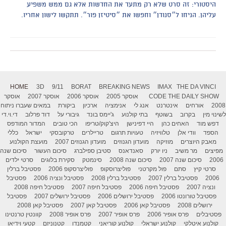
היסטורי: זה סרט שלא רק מתעד את החדשות אלא גם ממש משפיע
עליהן. הניחו ל״סנודן״ וחפשו את ״סיטיזן פור״. תתקשו לישון אחריו.
HOME
3D
9/11
BORAT
BREAKING NEWS
IMAX
THE DA VINCI
THE DAILY SHOW
CODE
אוסקר 2005
אוסקר 2006
אוסקר 2007
אוסקר
2008
אורחים
אינטרנט
אנג לי
אנימציה
ארכיון
ביקורת
במאים שעברו ניתוח
לשינוי מין
בקרוב
בשוטף
בתי קולנוע
ג'יימס בונד
גיבורי על
דוד פרלוב
די.וי.די
דפש מוד
האחים כהן
היי דפינישן
היצ'קוק/טריפו
הכי טובים
המדור המודפס
הספד
וודי אלן
טלוויזיה
טעויות תרגום
טריילרים
טרקובסקי
ישראל
כללי
מאבק היוצרים
מוזיקה
מועדון הגנוזים
מועדון הגנוזים 2007
מועצת הקולנוע
מפיצים
מר משיב
ניו יורק
סאנדאנס
סטיבן ספילברג
סיכום העשור
סיכום שנה
2006
סיכום שנה 2007
סיכום שנה 2008
סינמטק
סקירת בלוגים
סרטי ילדים
סרטי קיץ
סתם
פול מקרטני
פוליצרוסקופ
פוליצרסקופ 2006
פסטיבל ברלין
2006
פסטיבל ברלין 2007
פסטיבל ברלין 2008
פסטיבל ונציה 2006
פסטיבל
ונציה 2007
פסטיבל חיפה 2006
פסטיבל חיפה 2007
פסטיבל חיפה 2008
פסטיבל טורונטו 2006
פסטיבל ירושלים 2006
פסטיבל ירושלים 2007
פסטיבל
ירושלים 2008
פסטיבל קאן 2006
פסטיבל קאן 2007
פסטיבל קאן 2008
פסטיבלים
פרס אופיר 2006
פרס אופיר 2007
פרס אופיר 2008
קוונטין טרנטינו
קולנוע איטלקי
קולנוע ישראלי
קולנוע קוריאני
קטמנדו
קטנוניזם
קטעי וידיאו