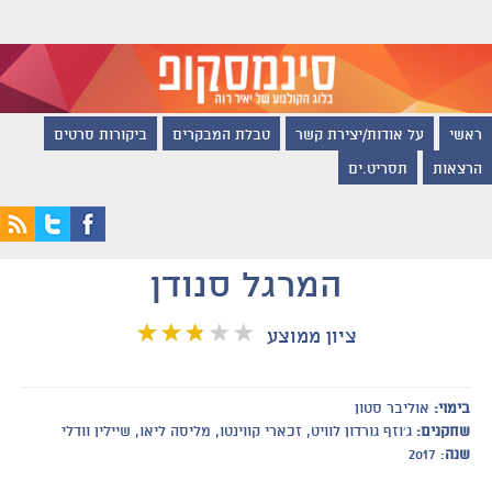
ראשי
על אודות/יצירת קשר
טבלת המבקרים
ביקורות סרטים
הרצאות
תסריט.ים
המרגל סנודן
ציון ממוצע
בימוי:
אוליבר סטון
שחקנים:
ג׳וזף גורדון לוויט, זכארי קווינטו, מליסה ליאו, שיילין וודלי
שנה
: 2017