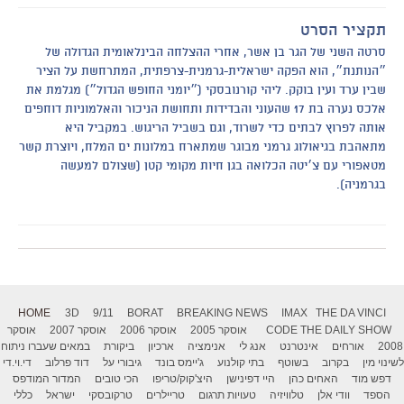
תקציר הסרט
סרטה השני של הגר בן אשר, אחרי ההצלחה הבינלאומית הגדולה של
״הנותנת״, הוא הפקה ישראלית-גרמנית-צרפתית, המתרחשת על הציר
שבין ערד ועין בוקק. ליהי קורנובסקי (״יומני החופש הגדול״) מגלמת את
אלכס נערה בת 17 שהעוני והבדידות ותחושת הניכור והאלמוניות דוחפים
אותה לפרוץ לבתים כדי לשרוד, וגם בשביל הריגוש. במקביל היא
מתאהבת בגיאולוג גרמני מבוגר שמתארח במלונות ים המלח, ויוצרת קשר
מטאפורי עם צ׳יטה הכלואה בגן חיות מקומי קטן (שצולם למעשה
בגרמניה).
HOME
3D
9/11
BORAT
BREAKING NEWS
IMAX
THE DA VINCI
THE DAILY SHOW
CODE
אוסקר 2005
אוסקר 2006
אוסקר 2007
אוסקר
2008
אורחים
אינטרנט
אנג לי
אנימציה
ארכיון
ביקורת
במאים שעברו ניתוח
לשינוי מין
בקרוב
בשוטף
בתי קולנוע
ג'יימס בונד
גיבורי על
דוד פרלוב
די.וי.די
דפש מוד
האחים כהן
היי דפינישן
היצ'קוק/טריפו
הכי טובים
המדור המודפס
הספד
וודי אלן
טלוויזיה
טעויות תרגום
טריילרים
טרקובסקי
ישראל
כללי