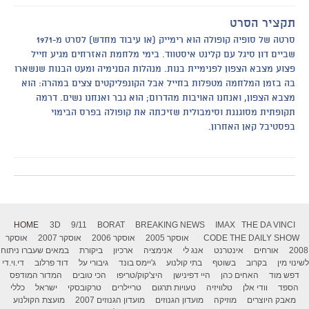
תקציר הסרט
סרטה של סופיה קופולה הוא רימייק (או עיבוד מחדש) לסרט מ-1971
שביים דון סיגל עם קלינט איסטווד. בימי מלחמת האזרחים מגיע חייל
פצוע מצבא הצפון לפנימיית בנות. מנהלות הםנימיה ומעט הבנות שנשארו
בה בזמן המלחמה מטפלות בחייל אבל הקונפליקטים צצים במהרה: הוא
מצבא הצפון, ואנחנו האויבות מהדרום; הוא גבר ואנחנו נשים. דרמה
תקופתית מסוגננת וסימבולית שזיכתה את קופולה בפרס הבימוי
בפסטיבל קאן האחרון.
HOME
3D
9/11
BORAT
BREAKING NEWS
IMAX
THE DA VINCI
THE DAILY SHOW
CODE
אוסקר 2005
אוסקר 2006
אוסקר 2007
אוסקר
2008
אורחים
אינטרנט
אנג לי
אנימציה
ארכיון
ביקורת
במאים שעברו ניתוח
לשינוי מין
בקרוב
בשוטף
בתי קולנוע
ג'יימס בונד
גיבורי על
דוד פרלוב
די.וי.די
דפש מוד
האחים כהן
היי דפינישן
היצ'קוק/טריפו
הכי טובים
המדור המודפס
הספד
וודי אלן
טלוויזיה
טעויות תרגום
טריילרים
טרקובסקי
ישראל
כללי
מאבק היוצרים
מוזיקה
מועדון הגנוזים
מועדון הגנוזים 2007
מועצת הקולנוע