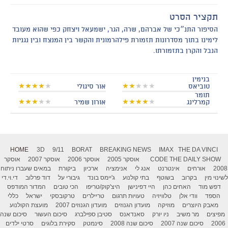
תקציר הסרט
הסיפור התנ״כי של אברהם, שרה, הגר, ישמעאל ויצחק כפי שהוא מעובד
לימינו בתוך מסדרונות תזמורת פילהרמונית והקשר בין המנצח ובין נגניות
הנבל והקרן בתזמורתו.
בנימין
טוביאס
אור סיגולי
תומר
קמרלינג
אורון שמיר
HOME
3D
9/11
BORAT
BREAKING NEWS
IMAX
THE DA VINCI
THE DAILY SHOW
CODE
אוסקר 2005
אוסקר 2006
אוסקר 2007
אוסקר
2008
אורחים
אינטרנט
אנג לי
אנימציה
ארכיון
ביקורת
במאים שעברו ניתוח
לשינוי מין
בקרוב
בשוטף
בתי קולנוע
ג'יימס בונד
גיבורי על
דוד פרלוב
די.וי.די
דפש מוד
האחים כהן
היי דפינישן
היצ'קוק/טריפו
הכי טובים
המדור המודפס
הספד
וודי אלן
טלוויזיה
טעויות תרגום
טריילרים
טרקובסקי
ישראל
כללי
מאבק היוצרים
מוזיקה
מועדון הגנוזים
מועדון הגנוזים 2007
מועצת הקולנוע
מפיצים
מר משיב
ניו יורק
סאנדאנס
סטיבן ספילברג
סיכום העשור
סיכום שנה
2006
סיכום שנה 2007
סיכום שנה 2008
סינמטק
סקירת בלוגים
סרטי ילדים