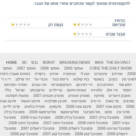
לדוקטורנטית שהופך לקשר מכתבים אחרי מותו של הגבר.
בנימין
טוביאס
נעמה רק
אבנר שביט
HOME
3D
9/11
BORAT
BREAKING NEWS
IMAX
THE DA VINCI
THE DAILY SHOW
CODE
אוסקר 2005
אוסקר 2006
אוסקר 2007
אוסקר
2008
אורחים
אינטרנט
אנג לי
אנימציה
ארכיון
ביקורת
במאים שעברו ניתוח
לשינוי מין
בקרוב
בשוטף
בתי קולנוע
ג'יימס בונד
גיבורי על
דוד פרלוב
די.וי.די
דפש מוד
האחים כהן
היי דפינישן
היצ'קוק/טריפו
הכי טובים
המדור המודפס
הספד
וודי אלן
טלוויזיה
טעויות תרגום
טריילרים
טרקובסקי
ישראל
כללי
מאבק היוצרים
מוזיקה
מועדון הגנוזים
מועדון הגנוזים 2007
מועצת הקולנוע
מפיצים
מר משיב
ניו יורק
סאנדאנס
סטיבן ספילברג
סיכום העשור
סיכום שנה
2006
סיכום שנה 2007
סיכום שנה 2008
סינמטק
סקירת בלוגים
סרטי ילדים
סרטי קיץ
סתם
פול מקרטני
פוליצרוסקופ
פוליצרסקופ 2006
פסטיבל ברלין
2006
פסטיבל ברלין 2007
פסטיבל ברלין 2008
פסטיבל ונציה 2006
פסטיבל
ונציה 2007
פסטיבל חיפה 2006
פסטיבל חיפה 2007
פסטיבל חיפה 2008
פסטיבל טורונטו 2006
פסטיבל ירושלים 2006
פסטיבל ירושלים 2007
פסטיבל
ירושלים 2008
פסטיבל קאן 2006
פסטיבל קאן 2007
פסטיבל קאן 2008