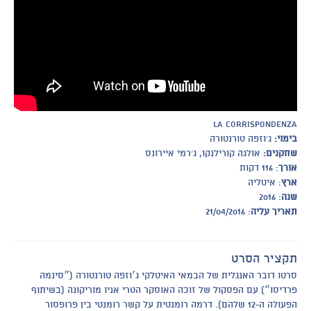
La corrispondenza
בימוי:
ג׳וזפה טורנטורה
שחקנים:
אולגה קורילנקו, ג׳רמי איירונס
אורך
: 116 דקות
ארץ
: איטליה
שנה
: 2016
תאריך עליה
: 21/04/2016
תקציר הסרט
סרטו דובר האנגלית של הבמאי האיטלקי ג׳וזפה טורנטורה (״סינמה
פרדיסו״) עם הפסקול של זוכה האוסקר הטרי אניו מוריקונה (בשיתוף
הפעולה ה-12 שלהם). דרמה רומנטית על קשר רומנטי בין פרופסור