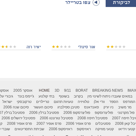
לביקורת
צפו בטריילר
אור סיגולי
יאיר רוה
IMA
BREAKING NEWS
BORAT
9/11
3D
HOME
אוסקר 2005
אוסקר 006
במאים שעברו ניתוח לשינוי מין
בקרוב
בשוטף
בתי קולנוע
ג'יימס בונד
גיבורי על
המודפס
הספד
וודי אלן
טלוויזיה
טעויות תרגום
טריילרים
טרקובסקי
ישראל
מר משיב
ניו יורק
סאנדאנס
סטיבן ספילברג
סיכום העשור
סיכום שנה 2006
פול מקרטני
פוליצרוסקופ
פוליצרסקופ 2006
פסטיבל ברלין 2006
פסטיבל ברלין 2007
ל חיפה 2007
פסטיבל חיפה 2008
פסטיבל טורונטו 2006
פסטיבל ירושלים 2006
 קאן 2008
פסטיבלים
פרס אופיר 2006
פרס אופיר 2007
פרס אופיר 2008
קו
קטעי וידיאו
קטעי מוזיקה
ראזיסקופ
ראזיסקופ 2006
שביתת התסריטאים
שוברי ק