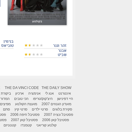
בנימין
זהר וגנר
טוביאס
אבנר
שביט
X
THE DA VINCI CODE
THE DAILY SHOW
אינטרנט
אנג לי
אנימציה
ארכיון
ביקורת
היי דפינישן
היצ'קוק/טריפו
הכי טובים
המדור 
מועדון הגנוזים 2007
מועצת הקולנוע
מפיצים
סקירת בלוגים
סרטי ילדים
סרטי קיץ
סתם
פסטיבל ונציה 2007
פסטיבל חיפה 2006
פסטיב
פסטיבל קאן 2006
פסטיבל קאן 2007
פסטיבל
קולנוע קוריאני
קטמנדו
קטנוניזם