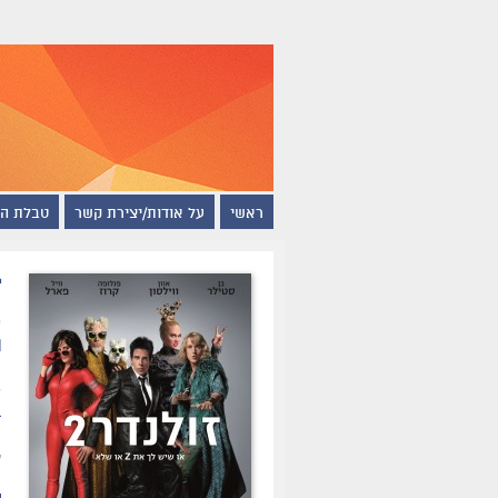
ראשי
על אודות/יצירת קשר
טבלת ה
ז
ת
ב
מ
ע