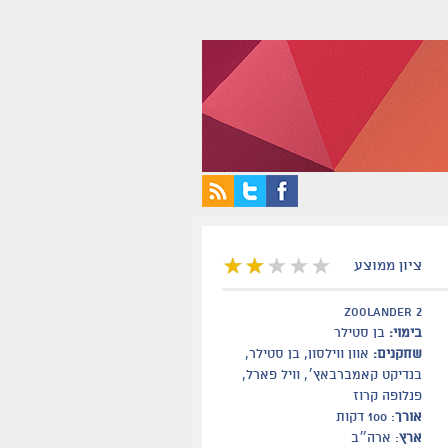
ציון ממוצע
zoolander 2
בימוי:
בן סטילר
שחקנים:
אוון ווילסון, בן סטילר,
בנדיקט קאמברבאץ׳, וויל פארל,
פנלופה קרוז
אורך
: 100 דקות
ארץ
: ארה״ב