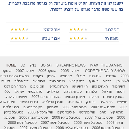
לעצבן לנו את הצורה, הסרט מוקרן בישראל רק בגרסה מדובבת לעברית,
בה ששי קשת מדבר מגרונו של רוברט רדפורד.
דני לרנר
אור סיגולי
נעמה רק
אבנר שביט
HOME
3D
9/11
BORAT
BREAKING NEWS
IMAX
THE DA VINCI
THE DAILY SHOW
CODE
אוסקר 2005
אוסקר 2006
אוסקר 2007
אוסקר
2008
אורחים
אינטרנט
אנג לי
אנימציה
ארכיון
ביקורת
במאים שעברו ניתוח
לשינוי מין
בקרוב
בשוטף
בתי קולנוע
ג'יימס בונד
גיבורי על
דוד פרלוב
די.וי.די
דפש מוד
האחים כהן
היי דפינישן
היצ'קוק/טריפו
הכי טובים
המדור המודפס
הספד
וודי אלן
טלוויזיה
טעויות תרגום
טריילרים
טרקובסקי
ישראל
כללי
מאבק היוצרים
מוזיקה
מועדון הגנוזים
מועדון הגנוזים 2007
מועצת הקולנוע
מפיצים
מר משיב
ניו יורק
סאנדאנס
סטיבן ספילברג
סיכום העשור
סיכום שנה
2006
סיכום שנה 2007
סיכום שנה 2008
סינמטק
סקירת בלוגים
סרטי ילדים
סרטי קיץ
סתם
פול מקרטני
פוליצרוסקופ
פוליצרסקופ 2006
פסטיבל ברלין
2006
פסטיבל ברלין 2007
פסטיבל ברלין 2008
פסטיבל ונציה 2006
פסטיבל
ונציה 2007
פסטיבל חיפה 2006
פסטיבל חיפה 2007
פסטיבל חיפה 2008
פסטיבל טורונטו 2006
פסטיבל ירושלים 2006
פסטיבל ירושלים 2007
פסטיבל