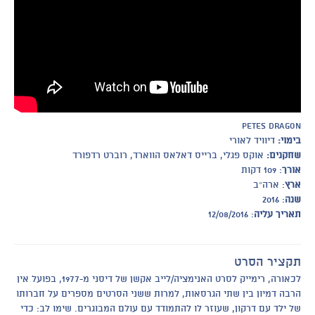
Petes Dragon
בימוי:
דיוויד לאורי
שחקנים:
אוקס פגלי, ברייס דאלאס הווארד, רוברט רדפורד
אורך
: 109 דקות
ארץ
: ארה״ב
שנה
: 2016
תאריך עליה
: 12/08/2016
תקציר הסרט
לכאורה, רימייק לסרט האנימציה/לייב אקשן של דיסני מ-1977, בפועל אין
הרבה דמיון בין שתי הגרסאות, למרות ששני הסרטים מספרים על חברותו
של ילד עם דרקון, שעוזר לו להתמודד עם עולם המבוגרים. שימו לב: כדי