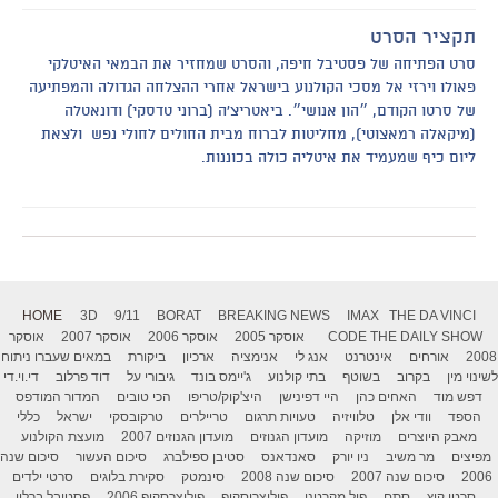
תקציר הסרט
סרט הפתיחה של פסטיבל חיפה, והסרט שמחזיר את הבמאי האיטלקי
פאולו וירזי אל מסכי הקולנוע בישראל אחרי ההצלחה הגדולה והמפתיעה
של סרטו הקודם, ״הון אנושי״. ביאטריצ'ה (ברוני טדסקי) ודונאטלה
(מיקאלה רמאצוטי), מחליטות לברוח מבית החולים לחולי נפש ולצאת
ליום כיף שמעמיד את איטליה כולה בכוננות.
HOME
3D
9/11
BORAT
BREAKING NEWS
IMAX
THE DA VINCI
THE DAILY SHOW
CODE
אוסקר 2005
אוסקר 2006
אוסקר 2007
אוסקר
2008
אורחים
אינטרנט
אנג לי
אנימציה
ארכיון
ביקורת
במאים שעברו ניתוח
לשינוי מין
בקרוב
בשוטף
בתי קולנוע
ג'יימס בונד
גיבורי על
דוד פרלוב
די.וי.די
דפש מוד
האחים כהן
היי דפינישן
היצ'קוק/טריפו
הכי טובים
המדור המודפס
הספד
וודי אלן
טלוויזיה
טעויות תרגום
טריילרים
טרקובסקי
ישראל
כללי
מאבק היוצרים
מוזיקה
מועדון הגנוזים
מועדון הגנוזים 2007
מועצת הקולנוע
מפיצים
מר משיב
ניו יורק
סאנדאנס
סטיבן ספילברג
סיכום העשור
סיכום שנה
2006
סיכום שנה 2007
סיכום שנה 2008
סינמטק
סקירת בלוגים
סרטי ילדים
סרטי קיץ
סתם
פול מקרטני
פוליצרוסקופ
פוליצרסקופ 2006
פסטיבל ברלין