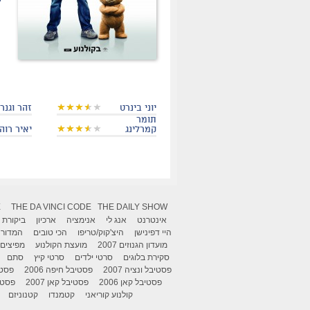
יוני בינרט
זהר וגנר
תומר
קמרלינג
יאיר רוה
X
THE DA VINCI CODE
THE DAILY SHOW
אינטרנט
אנג לי
אנימציה
ארכיון
ביקורת
היי דפינישן
היצ'קוק/טריפו
הכי טובים
המדור 
מועדון הגנוזים 2007
מועצת הקולנוע
מפיצים
סקירת בלוגים
סרטי ילדים
סרטי קיץ
סתם
פסטיבל ונציה 2007
פסטיבל חיפה 2006
פסטיב
פסטיבל קאן 2006
פסטיבל קאן 2007
פסטיבל
קולנוע קוריאני
קטמנדו
קטנוניזם