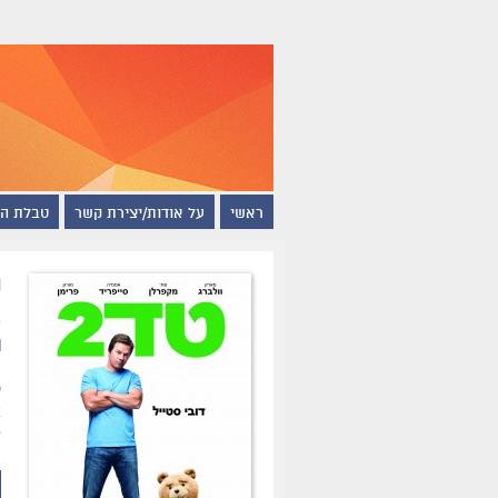
ראשי
על אודות/יצירת קשר
טבלת ה
ט
ת
א
ז