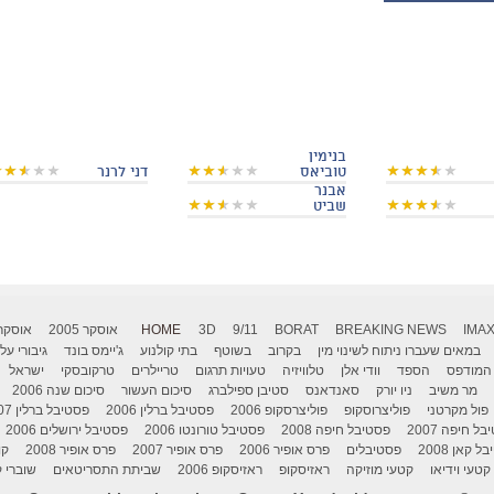
בנימין
טוביאס
דני לרנר
אבנר
שביט
IMA
BREAKING NEWS
BORAT
9/11
3D
HOME
אוסקר 2005
אוסקר 006
במאים שעברו ניתוח לשינוי מין
בקרוב
בשוטף
בתי קולנוע
ג'יימס בונד
גיבורי על
המודפס
הספד
וודי אלן
טלוויזיה
טעויות תרגום
טריילרים
טרקובסקי
ישראל
מר משיב
ניו יורק
סאנדאנס
סטיבן ספילברג
סיכום העשור
סיכום שנה 2006
פול מקרטני
פוליצרוסקופ
פוליצרסקופ 2006
פסטיבל ברלין 2006
פסטיבל ברלין 2007
ל חיפה 2007
פסטיבל חיפה 2008
פסטיבל טורונטו 2006
פסטיבל ירושלים 2006
 קאן 2008
פסטיבלים
פרס אופיר 2006
פרס אופיר 2007
פרס אופיר 2008
קו
קטעי וידיאו
קטעי מוזיקה
ראזיסקופ
ראזיסקופ 2006
שביתת התסריטאים
שוברי ק