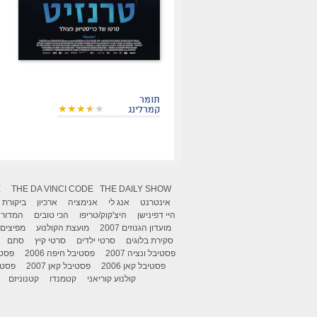
תומר
קמרלינג
X
THE DA VINCI CODE
THE DAILY SHOW
אינטרנט
אנג לי
אנימציה
ארכיון
ביקורת
היי דפינישן
היצ'קוק/טריפו
הכי טובים
המדור 
מועדון הגנוזים 2007
מועצת הקולנוע
מפיצים
סקירת בלוגים
סרטי ילדים
סרטי קיץ
סתם
פסטיבל ונציה 2007
פסטיבל חיפה 2006
פסטיב
פסטיבל קאן 2006
פסטיבל קאן 2007
פסטיבל
קולנוע קוריאני
קטמנדו
קטנוניזם