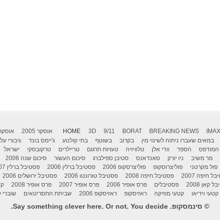
IMA
BREAKING NEWS
BORAT
9/11
3D
HOME
אוסקר 2005
אוסקר 006
במאים שעברו ניתוח לשינוי מין
בקרוב
בשוטף
בתי קולנוע
ג'יימס בונד
גיבורי על
המודפס
הספד
וודי אלן
טלוויזיה
טעויות תרגום
טריילרים
טרקובסקי
ישראל
מר משיב
ניו יורק
סאנדאנס
סטיבן ספילברג
סיכום העשור
סיכום שנה 2006
פול מקרטני
פוליצרוסקופ
פוליצרסקופ 2006
פסטיבל ברלין 2006
פסטיבל ברלין 2007
ל חיפה 2007
פסטיבל חיפה 2008
פסטיבל טורונטו 2006
פסטיבל ירושלים 2006
 קאן 2008
פסטיבלים
פרס אופיר 2006
פרס אופיר 2007
פרס אופיר 2008
קו
קטעי וידיאו
קטעי מוזיקה
ראזיסקופ
ראזיסקופ 2006
שביתת התסריטאים
שוברי ק
© סינמסקופ. Say something clever here. Or not. You decide.