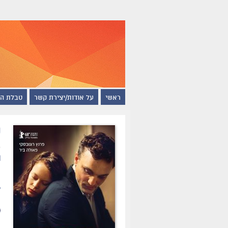
ראשי
על אודות/יצירת קשר
טבלת ה
ט
ת
י
ל