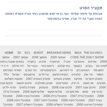
תקציר הסרט
מבוסס על סיפור אמיתי. נער בן 19 יוצא מהארון בפני הוריו ונשלח למחנה
המרה נוצרי על ידי אביו, מטיף בפסטיסטי.
HOME
3D
9/11
BORAT
BREAKING NEWS
IMAX
THE DA VINCI
THE DAILY SHOW
CODE
אוסקר 2005
אוסקר 2006
אוסקר 2007
אוסקר
2008
אורחים
אינטרנט
אנג לי
אנימציה
ארכיון
ביקורת
במאים שעברו ניתוח
לשינוי מין
בקרוב
בשוטף
בתי קולנוע
ג'יימס בונד
גיבורי על
דוד פרלוב
די.וי.די
דפש מוד
האחים כהן
היי דפינישן
היצ'קוק/טריפו
הכי טובים
המדור המודפס
הספד
וודי אלן
טלוויזיה
טעויות תרגום
טריילרים
טרקובסקי
ישראל
כללי
מאבק היוצרים
מוזיקה
מועדון הגנוזים
מועדון הגנוזים 2007
מועצת הקולנוע
מפיצים
מר משיב
ניו יורק
סאנדאנס
סטיבן ספילברג
סיכום העשור
סיכום שנה
2006
סיכום שנה 2007
סיכום שנה 2008
סינמטק
סקירת בלוגים
סרטי ילדים
סרטי קיץ
סתם
פול מקרטני
פוליצרוסקופ
פוליצרסקופ 2006
פסטיבל ברלין
2006
פסטיבל ברלין 2007
פסטיבל ברלין 2008
פסטיבל ונציה 2006
פסטיבל
ונציה 2007
פסטיבל חיפה 2006
פסטיבל חיפה 2007
פסטיבל חיפה 2008
פסטיבל טורונטו 2006
פסטיבל ירושלים 2006
פסטיבל ירושלים 2007
פסטיבל