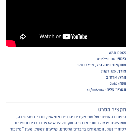
War Dogs
בימוי:
טוד פיליפס
שחקנים:
ג׳ונה היל, מיילס טלר
אורך
: 120 דקות
ארץ
: ארה״ב
שנה
: 2016
תאריך עליה
: 18/08/2016
תקציר הסרט
סיפורם האמיתי של שני צעירים יהודיים ממיאמי, חברים מהישיבה,
שמוצאים פרצה בחוקי מכרזי הנשק של צבא ארצות הברית והופכים
לסוחרי נשק, המתמחים בדברים הקטנים: קליעים למשל. מעין ״מילכוד