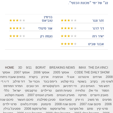
22״ של ימי ״מכונת הכסף״.
בנימין
זהר וגנר
טוביאס
דני לרנר
אור סיגולי
יאיר רוה
נעמה רק
אבנר שביט
HOME
3D
9/11
BORAT
BREAKING NEWS
IMAX
THE DA VINCI
THE DAILY SHOW
CODE
אוסקר 2005
אוסקר 2006
אוסקר 2007
אוסקר
2008
אורחים
אינטרנט
אנג לי
אנימציה
ארכיון
ביקורת
במאים שעברו ניתוח
לשינוי מין
בקרוב
בשוטף
בתי קולנוע
ג'יימס בונד
גיבורי על
דוד פרלוב
די.וי.די
דפש מוד
האחים כהן
היי דפינישן
היצ'קוק/טריפו
הכי טובים
המדור המודפס
הספד
וודי אלן
טלוויזיה
טעויות תרגום
טריילרים
טרקובסקי
ישראל
כללי
מאבק היוצרים
מוזיקה
מועדון הגנוזים
מועדון הגנוזים 2007
מועצת הקולנוע
מפיצים
מר משיב
ניו יורק
סאנדאנס
סטיבן ספילברג
סיכום העשור
סיכום שנה
2006
סיכום שנה 2007
סיכום שנה 2008
סינמטק
סקירת בלוגים
סרטי ילדים
סרטי קיץ
סתם
פול מקרטני
פוליצרוסקופ
פוליצרסקופ 2006
פסטיבל ברלין