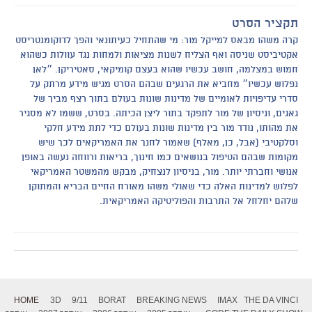
תקציר הסרט
קרה משהו מבאס למייקל מור: מי שהתחיל כעיתונאי והפך לדוקומנטריסט
אקטיביסט שניסה ואף הצליח לשנות מציאות ולמחות נגד עוולות כשהוא
חמוש במצלמה, חושב עכשיו שהוא בעצם קומיקאי, סאטיריקן. ״לאן
נפלוש עכשיו״ מחביא את הרגעים שבהם הסרט מגיש מידע מרתק על
סדרי עדיפויות לאומיים של מדינות שונות בעולם בתוך רצף מביך של
גאגים, וניסיון של מור לתפקד בתור ליצן הכיתה. בסרט, ששמו לא מסגיר
את מהותו, נודד מור בין מדינות שונות בעולם כדי לתת מידע חלקי
וסלקטיבי (אבל, כן, מאלף) שאמור לחנך את האמריקאים לכך שיש
מקומות שבהם הטיפול בנושאים כמו חינוך, בריאות ורווחה נעשה באופן
אנושי וחברתי יותר. מור, בניסיון לנצחיק, מבקש מהמשטר האמריקאי
לפלוש למדינות האלה כדי שאולי משהו מאורח החיים הבריא והמתוקן
שלהם יחלחל אל התרבות והפוליטיקה האמריקאית.
HOME
3D
9/11
BORAT
BREAKING NEWS
IMAX
THE DA VINCI