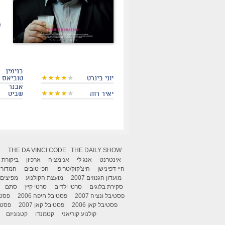
ה
בנימין
יוני בינרט
טוביאס
אבנר
יאיר רוה
שביט
X
THE DA VINCI CODE
THE DAILY SHOW
אינטרנט
אנג לי
אנימציה
ארכיון
ביקורת
היי דפינישן
היצ'קוק/טריפו
הכי טובים
המדור 
מועדון הגנוזים 2007
מועצת הקולנוע
מפיצים
סקירת בלוגים
סרטי ילדים
סרטי קיץ
סתם
פסטיבל ונציה 2007
פסטיבל חיפה 2006
פסטיב
פסטיבל קאן 2006
פסטיבל קאן 2007
פסטיבל
קולנוע קוריאני
קטמנדו
קטנוניזם