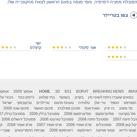
סובלת ממניה-דפרסיה, פוסי מנסה בפעם הראשון לצאת מהקונכייה שלו.
צפו בטריילר
ישי
אור סיגולי
קיצלס
IMA
BREAKING NEWS
BORAT
9/11
3D
HOME
אוסקר 2005
אוסקר 006
במאים שעברו ניתוח לשינוי מין
בקרוב
בשוטף
בתי קולנוע
ג'יימס בונד
גיבורי על
המודפס
הספד
וודי אלן
טלוויזיה
טעויות תרגום
טריילרים
טרקובסקי
ישראל
מר משיב
ניו יורק
סאנדאנס
סטיבן ספילברג
סיכום העשור
סיכום שנה 2006
פול מקרטני
פוליצרוסקופ
פוליצרסקופ 2006
פסטיבל ברלין 2006
פסטיבל ברלין 2007
ל חיפה 2007
פסטיבל חיפה 2008
פסטיבל טורונטו 2006
פסטיבל ירושלים 2006
 קאן 2008
פסטיבלים
פרס אופיר 2006
פרס אופיר 2007
פרס אופיר 2008
קו
קטעי וידיאו
קטעי מוזיקה
ראזיסקופ
ראזיסקופ 2006
שביתת התסריטאים
שוברי ק