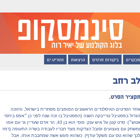
מבקרים
ביקורות סרטים
הרצאות
תסריט.ים
ב רחב
קציר הסרט.
חד הסרטים האיסלנדים הראשונים המופצים מסחרית בישראל, והזוכה
גדול בפסטיבל טרייבקה השנה (הפסטיבל בו זכה שנה לפני כן ״אפס ביחסי
אנוש״): סרט קטן על איש ענק: פוסי הוא בן 43, הר אדם שעדיין גר עם אמו
משחק עם צעצועים וסובל הצדקות מצד חבריו לעבודה בשדה התעופה (רמז
כך שהוא טס עם משקל עודף). כשהוא פוגש אשה שמחבבת אותו, אבל