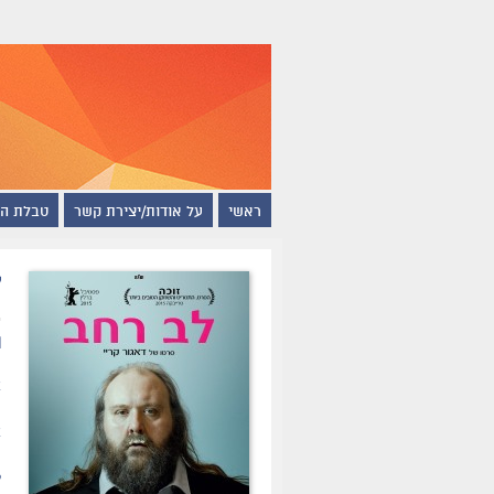
ראשי
על אודות/יצירת קשר
טבלת ה
ל
ת
א
ה
ו
ל