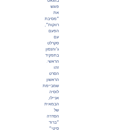
בווגאס״
פוגש
את
״מסיבת
רווקות״,
הפעם
עם
סקרלט
ג׳והנסון
בתפקיד
הראשי.
זהו
הסרט
הראשון
שמביימת
לוסיה
אניילו,
הבמאית
של
הסדרה
״ברוד
סיטי״