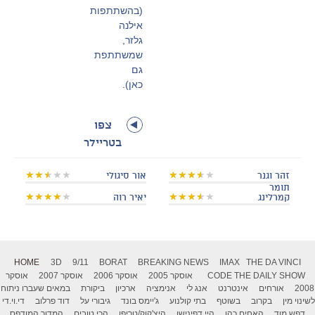
(בהשתתפות
אילנה
גלזר,
שמשתתפת
גם
כאן).
צפו
בטריילר
זהר וגנר
אור סיגולי
תומר
קמרלינג
יאיר רוה
HOME
3D
9/11
BORAT
BREAKING NEWS
IMAX
THE DA VINCI
THE DAILY SHOW
CODE
אוסקר 2005
אוסקר 2006
אוסקר 2007
אוסקר
2008
אורחים
אינטרנט
אנג לי
אנימציה
ארכיון
ביקורת
במאים שעברו ניתוח
לשינוי מין
בקרוב
בשוטף
בתי קולנוע
ג'יימס בונד
גיבורי על
דוד פרלוב
די.וי.די
דפש מוד
האחים כהן
היי דפינישן
היצ'קוק/טריפו
הכי טובים
המדור המודפס