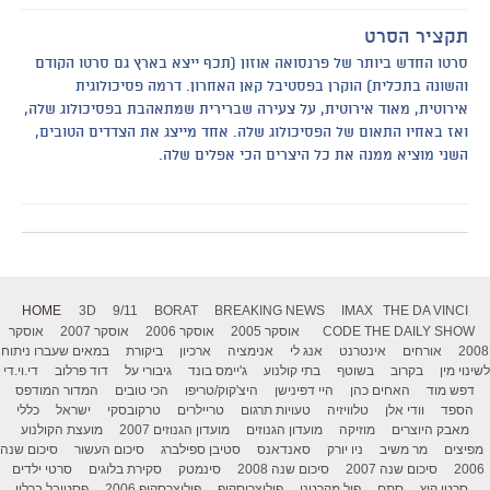
תקציר הסרט
סרטו החדש ביותר של פרנסואה אוזון (תכף ייצא בארץ גם סרטו הקודם
והשונה בתכלית) הוקרן בפסטיבל קאן האחרון. דרמה פסיכולוגית
אירוטית, מאוד אירוטית, על צעירה שברירית שמתאהבת בפסיכולוג שלה,
ואז באחיו התאום של הפסיכולוג שלה. אחד מייצג את הצדדים הטובים,
השני מוציא ממנה את כל היצרים הכי אפלים שלה.
HOME
3D
9/11
BORAT
BREAKING NEWS
IMAX
THE DA VINCI
THE DAILY SHOW
CODE
אוסקר 2005
אוסקר 2006
אוסקר 2007
אוסקר
2008
אורחים
אינטרנט
אנג לי
אנימציה
ארכיון
ביקורת
במאים שעברו ניתוח
לשינוי מין
בקרוב
בשוטף
בתי קולנוע
ג'יימס בונד
גיבורי על
דוד פרלוב
די.וי.די
דפש מוד
האחים כהן
היי דפינישן
היצ'קוק/טריפו
הכי טובים
המדור המודפס
הספד
וודי אלן
טלוויזיה
טעויות תרגום
טריילרים
טרקובסקי
ישראל
כללי
מאבק היוצרים
מוזיקה
מועדון הגנוזים
מועדון הגנוזים 2007
מועצת הקולנוע
מפיצים
מר משיב
ניו יורק
סאנדאנס
סטיבן ספילברג
סיכום העשור
סיכום שנה
2006
סיכום שנה 2007
סיכום שנה 2008
סינמטק
סקירת בלוגים
סרטי ילדים
סרטי קיץ
סתם
פול מקרטני
פוליצרוסקופ
פוליצרסקופ 2006
פסטיבל ברלין