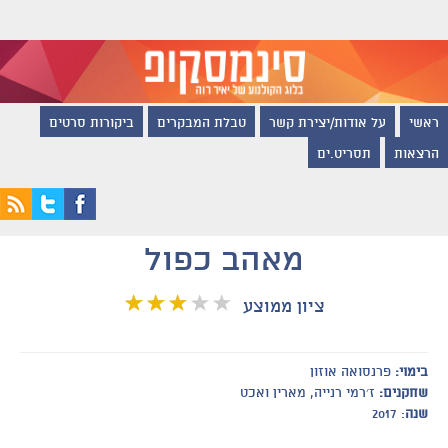
ראשי
על אודות/יצירת קשר
טבלת המבקרים
ביקורות סרטים
הרצאות
תסריט.ים
מאהב כפול
ציון ממוצע
בימוי:
פרנסואה אוזון
שחקנים:
ז׳רמי רנייה, מארין ואכט
שנה
: 2017