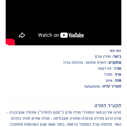
ma ma
בימוי:
חוליו מדם
שחקנים:
לואיס תוסאר, פנלופה קרוז
אורך
: 111 דקות
ארץ
: ספרד
שנה
: 2016
תאריך עליה
: 16/06/2016
תקציר הסרט
סרטו של הבמאי הספרדי חוליו מדם (״סקס ולוסיה״) מתחיל שהגיבורה -
שרק הרגע נפרדה מבעלה ופוטרה מעבודתה - מגלה שהיא חולה בסרטו
השד. פנלופה קרוז בתפקיד הראשי, בתור אשה שגם כשהמוות מסתובב