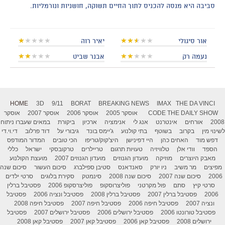
סביבה היא מנסה להכניס לתוך החיים תשוקה, חושניות ונורמליות.
אור סיגולי
יאיר רוה
נעמה רק
אבנר שביט
HOME
3D
9/11
BORAT
BREAKING NEWS
IMAX
THE DA VINCI
THE DAILY SHOW
CODE
אוסקר 2005
אוסקר 2006
אוסקר 2007
אוסקר
2008
אורחים
אינטרנט
אנג לי
אנימציה
ארכיון
ביקורת
במאים שעברו ניתוח
לשינוי מין
בקרוב
בשוטף
בתי קולנוע
ג'יימס בונד
גיבורי על
דוד פרלוב
די.וי.די
דפש מוד
האחים כהן
היי דפינישן
היצ'קוק/טריפו
הכי טובים
המדור המודפס
הספד
וודי אלן
טלוויזיה
טעויות תרגום
טריילרים
טרקובסקי
ישראל
כללי
מאבק היוצרים
מוזיקה
מועדון הגנוזים
מועדון הגנוזים 2007
מועצת הקולנוע
מפיצים
מר משיב
ניו יורק
סאנדאנס
סטיבן ספילברג
סיכום העשור
סיכום שנה
2006
סיכום שנה 2007
סיכום שנה 2008
סינמטק
סקירת בלוגים
סרטי ילדים
סרטי קיץ
סתם
פול מקרטני
פוליצרוסקופ
פוליצרסקופ 2006
פסטיבל ברלין
2006
פסטיבל ברלין 2007
פסטיבל ברלין 2008
פסטיבל ונציה 2006
פסטיבל
ונציה 2007
פסטיבל חיפה 2006
פסטיבל חיפה 2007
פסטיבל חיפה 2008
פסטיבל טורונטו 2006
פסטיבל ירושלים 2006
פסטיבל ירושלים 2007
פסטיבל
ירושלים 2008
פסטיבל קאן 2006
פסטיבל קאן 2007
פסטיבל קאן 2008