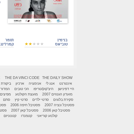
בנימין
תומר
טוביאס
קמרלינג
X
THE DA VINCI CODE
THE DAILY SHOW
אינטרנט
אנג לי
אנימציה
ארכיון
ביקורת
היי דפינישן
היצ'קוק/טריפו
הכי טובים
המדור 
מועדון הגנוזים 2007
מועצת הקולנוע
מפיצים
סקירת בלוגים
סרטי ילדים
סרטי קיץ
סתם
פסטיבל ונציה 2007
פסטיבל חיפה 2006
פסטיב
פסטיבל קאן 2006
פסטיבל קאן 2007
פסטיבל
קולנוע קוריאני
קטמנדו
קטנוניזם