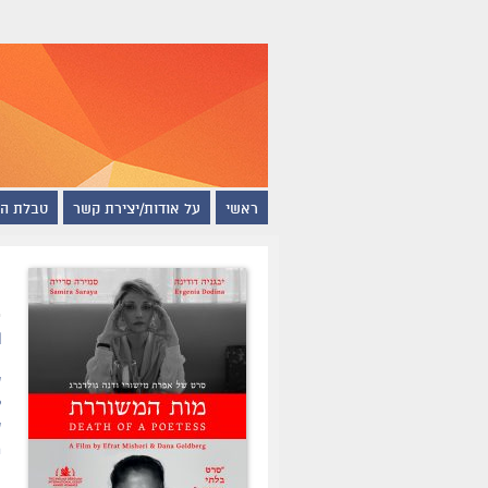
ראשי
על אודות/יצירת קשר
טבלת ה
מ
ת
ש
ל
ש
ח