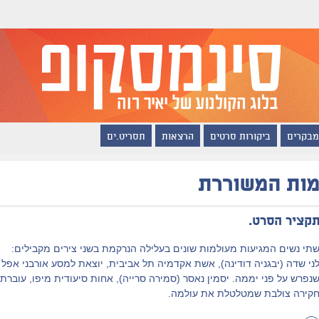
מבקרים
ביקורות סרטים
הרצאות
תסריט.ים
ות המשוררת
קציר הסרט.
תי נשים המגיעות מעולמות שונים בעלילה הנרקמת בשני צירים מקבילים:
ני שדה (יבגניה דודינה), אשת אקדמיה תל אביבית, יוצאת למסע אורבני אפל
נפרש על פני יממה. יסמין נאסר (סמירה סרייה), אחות סיעודית מיפו, עוברת
קירה צולבת שמטלטלת את עולמה.