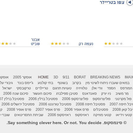
צפו בטריילר
אבנר
נעמה רק
שביט
IMA
BREAKING NEWS
BORAT
9/11
3D
HOME
אוסקר 2005
אוסקר 006
במאים שעברו ניתוח לשינוי מין
בקרוב
בשוטף
בתי קולנוע
ג'יימס בונד
גיבורי על
המודפס
הספד
וודי אלן
טלוויזיה
טעויות תרגום
טריילרים
טרקובסקי
ישראל
מר משיב
ניו יורק
סאנדאנס
סטיבן ספילברג
סיכום העשור
סיכום שנה 2006
פול מקרטני
פוליצרוסקופ
פוליצרסקופ 2006
פסטיבל ברלין 2006
פסטיבל ברלין 2007
ל חיפה 2007
פסטיבל חיפה 2008
פסטיבל טורונטו 2006
פסטיבל ירושלים 2006
 קאן 2008
פסטיבלים
פרס אופיר 2006
פרס אופיר 2007
פרס אופיר 2008
קו
קטעי וידיאו
קטעי מוזיקה
ראזיסקופ
ראזיסקופ 2006
שביתת התסריטאים
שוברי ק
© סינמסקופ. Say something clever here. Or not. You decide.