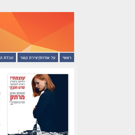
ראשי
על אודות/יצירת קשר
טבלת ה
מ
ת
ג
ו
א
נ
ו