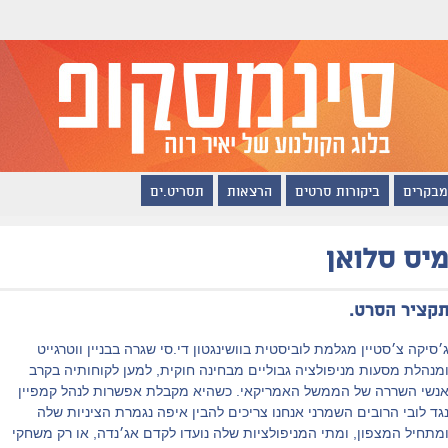
מבקרים
ביקורות סרטים
הרצאות
תסריט.ים
יס סלואן
קציר הסרט.
׳סיקה צ׳סטיין מגלמת לוביסטית בוושינגטון די.סי שגרה בבניין ווטרגייט
מנהלת מסעות מניפולציה גבוליים מבחינה חוקית, למען לקוחותיה בקרב
נשי השררה של הממשל האמריקאי. כשהיא מקבלת אפשרות לנהל קמפיין
גד לובי הרובים השמרני אנחנו צריכים להבין איפה נגמרת הציניות שלה
מתחיל המצפון, ומתי המניפולציות שלה נועדו לקדם אג׳נדה, או רק משחקי