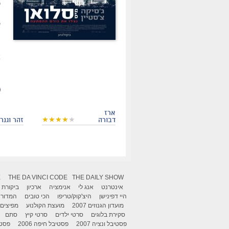
כ
פ
ש
ה
ו
א
(
ארז
דבורה
זהר וגנר
X
THE DA VINCI CODE
THE DAILY SHOW
אינטרנט
אנג לי
אנימציה
ארכיון
ביקורת
היי דפינישן
היצ'קוק/טריפו
הכי טובים
המדור 
מועדון הגנוזים 2007
מועצת הקולנוע
מפיצים
סקירת בלוגים
סרטי ילדים
סרטי קיץ
סתם
פסטיבל ונציה 2007
פסטיבל חיפה 2006
פסטיב