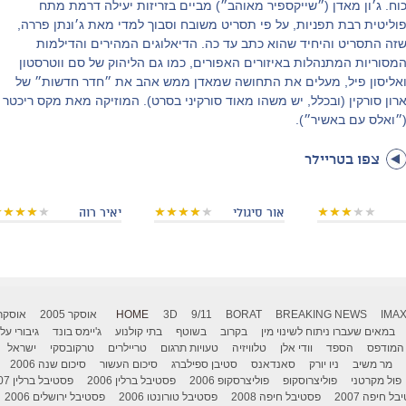
וח. ג׳ון מאדן (״שייקספיר מאוהב״) מביים בזריזות יעילה דרמת מתח
וליטית רבת תפניות, על פי תסריט משובח וסבוך למדי מאת ג׳ונתן פררה,
זה התסריט והיחיד שהוא כתב עד כה. הדיאלוגים המהירים והדילמות
מסוריות המתנהלות באיזורים האפורים, כמו גם הליהוק של סם ווטרסטון
אליסון פיל, מעלים את התחושה שמאדן ממש אהב את ״חדר חדשות״ של
רון סורקין (ובכלל, יש משהו מאוד סורקיני בסרט). המוזיקה מאת מקס ריכטר
״ואלס עם באשיר״).
צפו בטריילר
אור סיגולי
יאיר רוה
IMA
BREAKING NEWS
BORAT
9/11
3D
HOME
אוסקר 2005
אוסקר 006
במאים שעברו ניתוח לשינוי מין
בקרוב
בשוטף
בתי קולנוע
ג'יימס בונד
גיבורי על
המודפס
הספד
וודי אלן
טלוויזיה
טעויות תרגום
טריילרים
טרקובסקי
ישראל
מר משיב
ניו יורק
סאנדאנס
סטיבן ספילברג
סיכום העשור
סיכום שנה 2006
פול מקרטני
פוליצרוסקופ
פוליצרסקופ 2006
פסטיבל ברלין 2006
פסטיבל ברלין 2007
ל חיפה 2007
פסטיבל חיפה 2008
פסטיבל טורונטו 2006
פסטיבל ירושלים 2006