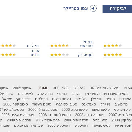
לביקורת
צפו בטריילר
בנימין
טוביאס
דני לרנר
אבנר
נעמה רק
שביט
IMA
BREAKING NEWS
BORAT
9/11
3D
HOME
אוסקר 2005
אוסקר 006
במאים שעברו ניתוח לשינוי מין
בקרוב
בשוטף
בתי קולנוע
ג'יימס בונד
גיבורי על
המודפס
הספד
וודי אלן
טלוויזיה
טעויות תרגום
טריילרים
טרקובסקי
ישראל
מר משיב
ניו יורק
סאנדאנס
סטיבן ספילברג
סיכום העשור
סיכום שנה 2006
פול מקרטני
פוליצרוסקופ
פוליצרסקופ 2006
פסטיבל ברלין 2006
פסטיבל ברלין 2007
ל חיפה 2007
פסטיבל חיפה 2008
פסטיבל טורונטו 2006
פסטיבל ירושלים 2006
 קאן 2008
פסטיבלים
פרס אופיר 2006
פרס אופיר 2007
פרס אופיר 2008
קו
קטעי וידיאו
קטעי מוזיקה
ראזיסקופ
ראזיסקופ 2006
שביתת התסריטאים
שוברי ק