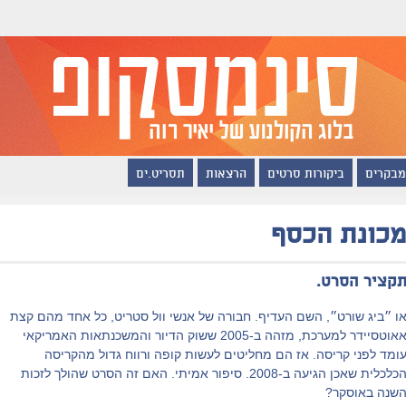
מבקרים
ביקורות סרטים
הרצאות
תסריט.ים
כונת הכסף
קציר הסרט.
ו ״ביג שורט״, השם העדיף. חבורה של אנשי וול סטריט, כל אחד מהם קצת
אאוטסיידר למערכת, מזהה ב-2005 ששוק הדיור והמשכנתאות האמריקאי
ומד לפני קריסה. אז הם מחליטים לעשות קופה ורווח גדול מהקריסה
הכלכלית שאכן הגיעה ב-2008. סיפור אמיתי. האם זה הסרט שהולך לזכות
שנה באוסקר?