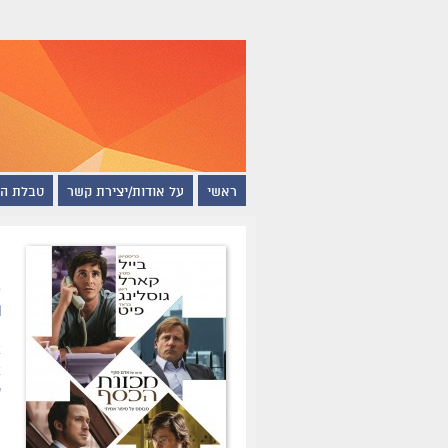
ראשי
על אודות/יצירת קשר
טבלת ה
מ
ת
א
ע
ה