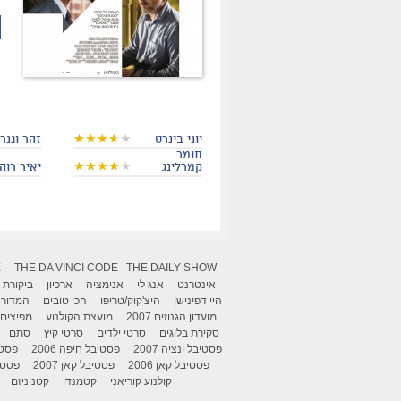
יוני בינרט
זהר וגנר
תומר
קמרלינג
יאיר רוה
X
THE DA VINCI CODE
THE DAILY SHOW
אינטרנט
אנג לי
אנימציה
ארכיון
ביקורת
היי דפינישן
היצ'קוק/טריפו
הכי טובים
המדור 
מועדון הגנוזים 2007
מועצת הקולנוע
מפיצים
סקירת בלוגים
סרטי ילדים
סרטי קיץ
סתם
פסטיבל ונציה 2007
פסטיבל חיפה 2006
פסטיב
פסטיבל קאן 2006
פסטיבל קאן 2007
פסטיבל
קולנוע קוריאני
קטמנדו
קטנוניזם