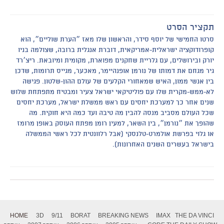
תקציר הסרט
סרטו החמישי של יוסף סידר, והראשון שלו מאז ״הערת שוליים״, הוא
קופרודוקציה ישראלית-אמריקאית, דוברת אנגלית ברובה, שצולמה בניו
יורק ובירושלים, עם גלריית שחקנים מפוארת, מקומית ומיובאת. ריצ׳רד
גיר מגחם את דמותו של נורמן אופנהיימר, מאכער, מגייס תרומות, שדכן
בין אנשי ממון, האיש שמאחורי הקלעים של עולם ההון-שלטון. פגישה
לא-ממש-מקרית שלו עם פוליטיקאי ישראל צעיר ומבטיח מתפתחת שלוש
שנים אחר כך למערכת יחסים עם ראש ממשלת ישראל, מערכת יחסים
שכל העולם מסביב מנסה להבין מה טיבה ועד כמה היא חוקית. מה
שהופך את ״נורמן״, בין השאר, למעין רומן מפתח העוסק באופן מרומז
או גלוי בפרשת אולמרט-טלנסקי (אבל רלוונטית לכל ראשי הממשלה
בישראל בעשרים השנים האחרונות).
HOME
3D
9/11
BORAT
BREAKING NEWS
IMAX
THE DA VINCI