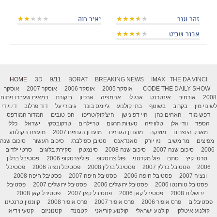
זהר וגנר
יאיר רוה
אבנר שביט
HOME
3D
9/11
BORAT
BREAKING NEWS
IMAX
THE DA VINCI
THE DAILY SHOW
CODE
אוסקר 2005
אוסקר 2006
אוסקר 2007
אוסקר
2008
אורחים
אינטרנט
אנג לי
אנימציה
ארכיון
ביקורת
במאים שעברו ניתוח
לשינוי מין
בקרוב
בשוטף
בתי קולנוע
ג'יימס בונד
גיבורי על
דוד פרלוב
די.וי.די
דפש מוד
האחים כהן
היי דפינישן
היצ'קוק/טריפו
הכי טובים
המדור המודפס
הספד
וודי אלן
טלוויזיה
טעויות תרגום
טריילרים
טרקובסקי
ישראל
כללי
מאבק היוצרים
מוזיקה
מועדון הגנוזים
מועדון הגנוזים 2007
מועצת הקולנוע
מפיצים
מר משיב
ניו יורק
סאנדאנס
סטיבן ספילברג
סיכום העשור
סיכום שנה
2006
סיכום שנה 2007
סיכום שנה 2008
סינמטק
סקירת בלוגים
סרטי ילדים
סרטי קיץ
סתם
פול מקרטני
פוליצרוסקופ
פוליצרסקופ 2006
פסטיבל ברלין
2006
פסטיבל ברלין 2007
פסטיבל ברלין 2008
פסטיבל ונציה 2006
פסטיבל
ונציה 2007
פסטיבל חיפה 2006
פסטיבל חיפה 2007
פסטיבל חיפה 2008
פסטיבל טורונטו 2006
פסטיבל ירושלים 2006
פסטיבל ירושלים 2007
פסטיבל
ירושלים 2008
פסטיבל קאן 2006
פסטיבל קאן 2007
פסטיבל קאן 2008
פסטיבלים
פרס אופיר 2006
פרס אופיר 2007
פרס אופיר 2008
קוונטין טרנטינו
קולנוע איטלקי
קולנוע ישראלי
קולנוע קוריאני
קטמנדו
קטנוניזם
קטעי וידיאו