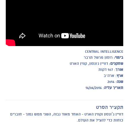
central intelligence
בימוי:
רוסון מרשל תרבר
שחקנים:
דוויין ג׳ונסון, קווין הארט
אורך
: 107 דקות
ארץ
: ארה״ב
שנה
: 2016
תאריך עליה
: 16/06/2016
תקציר הסרט
דוויין ג׳ונסון וקווין הארט - האחד מאוד גבוה, השני ממש נמוך - חוברים
כוחות כדי להציל את העולם.