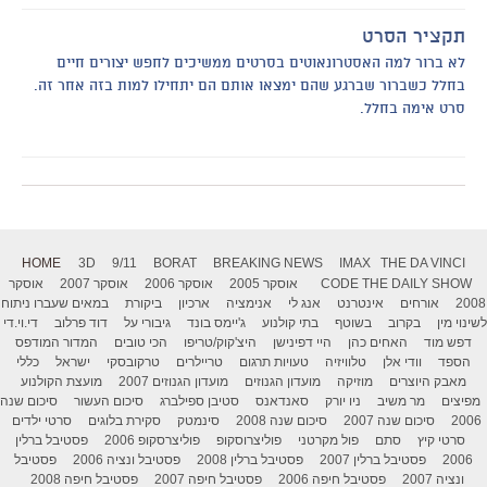
תקציר הסרט
לא ברור למה האסטרונאוטים בסרטים ממשיכים לחפש יצורים חיים
בחלל כשברור שברגע שהם ימצאו אותם הם יתחילו למות בזה אחר זה.
סרט אימה בחלל.
HOME
3D
9/11
BORAT
BREAKING NEWS
IMAX
THE DA VINCI
THE DAILY SHOW
CODE
אוסקר 2005
אוסקר 2006
אוסקר 2007
אוסקר
2008
אורחים
אינטרנט
אנג לי
אנימציה
ארכיון
ביקורת
במאים שעברו ניתוח
לשינוי מין
בקרוב
בשוטף
בתי קולנוע
ג'יימס בונד
גיבורי על
דוד פרלוב
די.וי.די
דפש מוד
האחים כהן
היי דפינישן
היצ'קוק/טריפו
הכי טובים
המדור המודפס
הספד
וודי אלן
טלוויזיה
טעויות תרגום
טריילרים
טרקובסקי
ישראל
כללי
מאבק היוצרים
מוזיקה
מועדון הגנוזים
מועדון הגנוזים 2007
מועצת הקולנוע
מפיצים
מר משיב
ניו יורק
סאנדאנס
סטיבן ספילברג
סיכום העשור
סיכום שנה
2006
סיכום שנה 2007
סיכום שנה 2008
סינמטק
סקירת בלוגים
סרטי ילדים
סרטי קיץ
סתם
פול מקרטני
פוליצרוסקופ
פוליצרסקופ 2006
פסטיבל ברלין
2006
פסטיבל ברלין 2007
פסטיבל ברלין 2008
פסטיבל ונציה 2006
פסטיבל
ונציה 2007
פסטיבל חיפה 2006
פסטיבל חיפה 2007
פסטיבל חיפה 2008