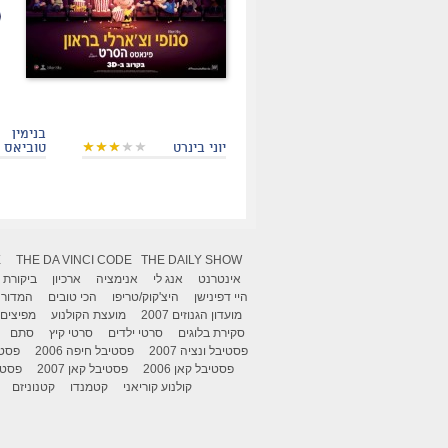
בנימין
יוני בינרט
טוביאס
X
THE DA VINCI CODE
THE DAILY SHOW
אינטרנט
אנג לי
אנימציה
ארכיון
ביקורת
היי דפינישן
היצ'קוק/טריפו
הכי טובים
המדור 
מועדון הגנוזים 2007
מועצת הקולנוע
מפיצים
סקירת בלוגים
סרטי ילדים
סרטי קיץ
סתם
פסטיבל ונציה 2007
פסטיבל חיפה 2006
פסטיב
פסטיבל קאן 2006
פסטיבל קאן 2007
פסטיבל
קולנוע קוריאני
קטמנדו
קטנוניזם