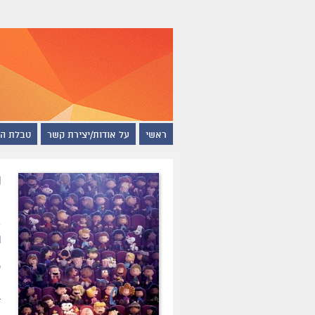
ראשי
על אודות/יצירת קשר
טבלת ה
ס
ה
ת
ס
מ
ב