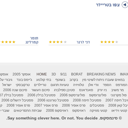
צפו בטריילר
תומר
דני לרנר
קמרלינג
IMA
BREAKING NEWS
BORAT
9/11
3D
HOME
אוסקר 2005
אוסקר 006
במאים שעברו ניתוח לשינוי מין
בקרוב
בשוטף
בתי קולנוע
ג'יימס בונד
גיבורי על
המודפס
הספד
וודי אלן
טלוויזיה
טעויות תרגום
טריילרים
טרקובסקי
ישראל
מר משיב
ניו יורק
סאנדאנס
סטיבן ספילברג
סיכום העשור
סיכום שנה 2006
פול מקרטני
פוליצרוסקופ
פוליצרסקופ 2006
פסטיבל ברלין 2006
פסטיבל ברלין 2007
ל חיפה 2007
פסטיבל חיפה 2008
פסטיבל טורונטו 2006
פסטיבל ירושלים 2006
 קאן 2008
פסטיבלים
פרס אופיר 2006
פרס אופיר 2007
פרס אופיר 2008
קו
קטעי וידיאו
קטעי מוזיקה
ראזיסקופ
ראזיסקופ 2006
שביתת התסריטאים
שוברי ק
© סינמסקופ. Say something clever here. Or not. You decide.