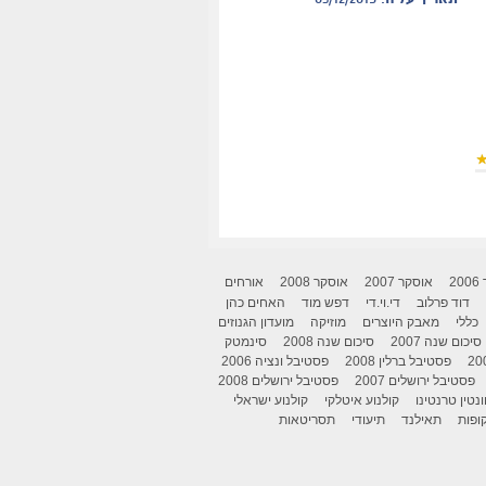
תאריך עליה
: 03/12/2015
2
אוסקר 2007
אוסקר 2008
אורחים
דוד פרלוב
די.וי.די
דפש מוד
האחים כהן
כללי
מאבק היוצרים
מוזיקה
מועדון הגנוזים
סיכום שנה 2007
סיכום שנה 2008
סינמטק
פסטיבל ברלין 2008
פסטיבל ונציה 2006
פסטיבל ירושלים 2007
פסטיבל ירושלים 2008
ונטין טרנטינו
קולנוע איטלקי
קולנוע ישראלי
ופות
תאילנד
תיעודי
תסריטאות