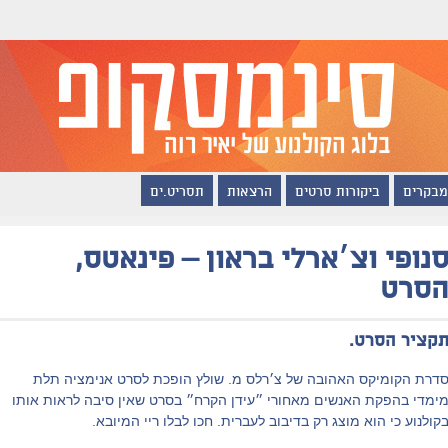
מבקרים
ביקורות סרטים
הרצאות
תסריט.ים
נופי וצ׳ארלי בראון – פינאטס,
סרט
קציר הסרט.
דרת הקומיקס האהובה של צ׳רלס מ. שולץ הופכת לסרט אנימציה תלת
ימדי בהפקת האנשים מאחורי ״עידן הקרח״ בסרט שאין סיבה לראות אותו
קולנוע כי הוא מוצג רק בדיבוב לעברית. חכו לבלו ריי המיובא.