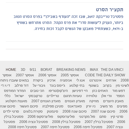
תקציר הסרט
פסטיבל טרייבקה 2017, שבו זכה "העודף בשבילך" בפרס הסרט הטוב
ביותר, העניק ל"עושות סדר" את פרס הקהל. הסרט מתרחש בשוויץ
ב-1971, כשצתחיל מאבקן של הנשים לקבל זכות בחירה.
HOME
3D
9/11
BORAT
BREAKING NEWS
IMAX
THE DA VINCI
THE DAILY SHOW
CODE
אוסקר 2005
אוסקר 2006
אוסקר 2007
אוסקר
2008
אורחים
אינטרנט
אנג לי
אנימציה
ארכיון
ביקורת
במאים שעברו ניתוח
לשינוי מין
בקרוב
בשוטף
בתי קולנוע
ג'יימס בונד
גיבורי על
דוד פרלוב
די.וי.די
דפש מוד
האחים כהן
היי דפינישן
היצ'קוק/טריפו
הכי טובים
המדור המודפס
הספד
וודי אלן
טלוויזיה
טעויות תרגום
טריילרים
טרקובסקי
ישראל
כללי
מאבק היוצרים
מוזיקה
מועדון הגנוזים
מועדון הגנוזים 2007
מועצת הקולנוע
מפיצים
מר משיב
ניו יורק
סאנדאנס
סטיבן ספילברג
סיכום העשור
סיכום שנה
2006
סיכום שנה 2007
סיכום שנה 2008
סינמטק
סקירת בלוגים
סרטי ילדים
סרטי קיץ
סתם
פול מקרטני
פוליצרוסקופ
פוליצרסקופ 2006
פסטיבל ברלין
2006
פסטיבל ברלין 2007
פסטיבל ברלין 2008
פסטיבל ונציה 2006
פסטיבל
ונציה 2007
פסטיבל חיפה 2006
פסטיבל חיפה 2007
פסטיבל חיפה 2008