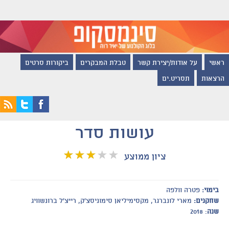
ראשי
על אודות/יצירת קשר
טבלת המבקרים
ביקורות סרטים
הרצאות
תסריט.ים
עושות סדר
ציון ממוצע
בימוי:
פטרה וולפה
שחקנים:
מארי לונברגר, מקסימיליאן סימוניסצ'ק, רייצ'ל ברונשוויג
שנה
: 2018