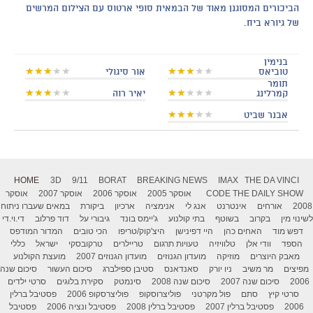
הביכורים המסוגנן מאוד של הבמאית סופי ארטוס עם הצילום המרשים
של גיורא ביח.
בנימין
טוביאס
אור סיגולי
תומר
קמרלינג
יאיר רוה
אבנר שביט
HOME
3D
9/11
BORAT
BREAKING NEWS
IMAX
THE DA VINCI
THE DAILY SHOW
CODE
אוסקר 2005
אוסקר 2006
אוסקר 2007
אוסקר
2008
אורחים
אינטרנט
אנג לי
אנימציה
ארכיון
ביקורת
במאים שעברו ניתוח
לשינוי מין
בקרוב
בשוטף
בתי קולנוע
ג'יימס בונד
גיבורי על
דוד פרלוב
די.וי.די
דפש מוד
האחים כהן
היי דפינישן
היצ'קוק/טריפו
הכי טובים
המדור המודפס
הספד
וודי אלן
טלוויזיה
טעויות תרגום
טריילרים
טרקובסקי
ישראל
כללי
מאבק היוצרים
מוזיקה
מועדון הגנוזים
מועדון הגנוזים 2007
מועצת הקולנוע
מפיצים
מר משיב
ניו יורק
סאנדאנס
סטיבן ספילברג
סיכום העשור
סיכום שנה
2006
סיכום שנה 2007
סיכום שנה 2008
סינמטק
סקירת בלוגים
סרטי ילדים
סרטי קיץ
סתם
פול מקרטני
פוליצרוסקופ
פוליצרסקופ 2006
פסטיבל ברלין
2006
פסטיבל ברלין 2007
פסטיבל ברלין 2008
פסטיבל ונציה 2006
פסטיבל