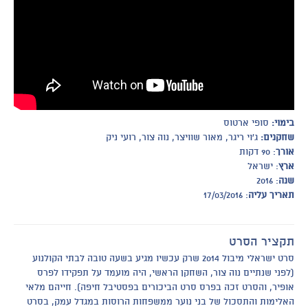
בימוי:
סופי ארטוס
שחקנים:
ג'וי ריגר, מאור שוויצר, נוה צור, רועי ניק
אורך
: 90 דקות
ארץ
: ישראל
שנה
: 2016
תאריך עליה
: 17/03/2016
תקציר הסרט
סרט ישראלי מיבול 2014 שרק עכשיו מגיע בשעה טובה לבתי הקולנוע
(לפני שנתיים נוה צור, השחקן הראשי, היה מועמד על תפקידו לפרס
אופיר, והסרט זכה בפרס סרט הביכורים בפסטיבל חיפה). חייהם מלאי
האלימות והתסכול של בני נוער ממשפחות הרוסות במגדל עמק, בסרט