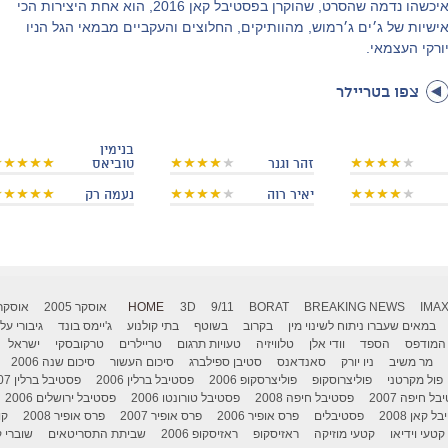
איכשהו נדמה שהסרט, שהוקרן בפסטיבל קאן 2016, הוא אחת היצירות הכי
ישיות של ג׳ים ג׳רמוש, מהוותיקים, החלוצים והעקביים מבמאי הגל הניו
ורקי העצמאי.
צפו בטריילר
בנימין
זהר וגנר
טוביאס
יאיר רוה
נעמה רק
IMA
BREAKING NEWS
BORAT
9/11
3D
HOME
אוסקר 2005
אוסקר 006
במאים שעברו ניתוח לשינוי מין
בקרוב
בשוטף
בתי קולנוע
ג'יימס בונד
גיבורי על
המודפס
הספד
וודי אלן
טלוויזיה
טעויות תרגום
טריילרים
טרקובסקי
ישראל
מר משיב
ניו יורק
סאנדאנס
סטיבן ספילברג
סיכום העשור
סיכום שנה 2006
פול מקרטני
פוליצרוסקופ
פוליצרסקופ 2006
פסטיבל ברלין 2006
פסטיבל ברלין 2007
ל חיפה 2007
פסטיבל חיפה 2008
פסטיבל טורונטו 2006
פסטיבל ירושלים 2006
 קאן 2008
פסטיבלים
פרס אופיר 2006
פרס אופיר 2007
פרס אופיר 2008
קו
קטעי וידיאו
קטעי מוזיקה
ראזיסקופ
ראזיסקופ 2006
שביתת התסריטאים
שוברי ק