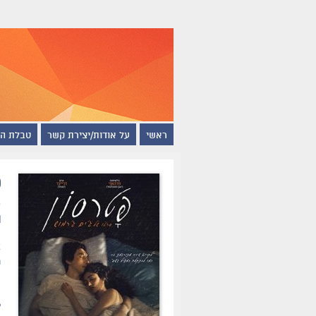
ראשי
על אודות/יצירת קשר
טבלת ה
פ
ת
א
נ
פ
מ
ל