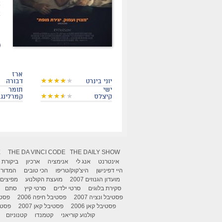
א
י
ארז
יוני בינרט
דבורה
ישי
תומר
קיצלס
קמרלינג
X
THE DA VINCI CODE
THE DAILY SHOW
אינטרנט
אנג לי
אנימציה
ארכיון
ביקורת
היי דפינישן
היצ'קוק/טריפו
הכי טובים
המדור 
מועדון הגנוזים 2007
מועצת הקולנוע
מפיצים
סקירת בלוגים
סרטי ילדים
סרטי קיץ
סתם
פסטיבל ונציה 2007
פסטיבל חיפה 2006
פסטיב
פסטיבל קאן 2006
פסטיבל קאן 2007
פסטיבל
קולנוע קוריאני
קטמנדו
קטנוניזם