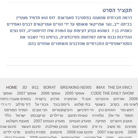
תקציר הסרט
דרמה חברתית שהוצגה בפסטיבל סאנדאנס. לוס הוא תלמיד מצטיין
בכיתה י"ב, נער אפריקאי שאומץ על ידי הורים אמריקאים לבנים ואמידים
כשהיה בן 7. כשהוא נקלע לעימות עם המורה שלו להיסטוריה, לוס נעים
ההליכות נכנס איתה למלחמה פסיכולוגית, בניסיון כדי לשבור את
הסטריאוטיפיים החברתיים שהלבנים והשחורים אוחזים בהם.
HOME
3D
9/11
BORAT
BREAKING NEWS
IMAX
THE DA VINCI
THE DAILY SHOW
CODE
אוסקר 2005
אוסקר 2006
אוסקר 2007
אוסקר
2008
אורחים
אינטרנט
אנג לי
אנימציה
ארכיון
ביקורת
במאים שעברו ניתוח
לשינוי מין
בקרוב
בשוטף
בתי קולנוע
ג'יימס בונד
גיבורי על
דוד פרלוב
די.וי.די
דפש מוד
האחים כהן
היי דפינישן
היצ'קוק/טריפו
הכי טובים
המדור המודפס
הספד
וודי אלן
טלוויזיה
טעויות תרגום
טריילרים
טרקובסקי
ישראל
כללי
מאבק היוצרים
מוזיקה
מועדון הגנוזים
מועדון הגנוזים 2007
מועצת הקולנוע
מפיצים
מר משיב
ניו יורק
סאנדאנס
סטיבן ספילברג
סיכום העשור
סיכום שנה
2006
סיכום שנה 2007
סיכום שנה 2008
סינמטק
סקירת בלוגים
סרטי ילדים
סרטי קיץ
סתם
פול מקרטני
פוליצרוסקופ
פוליצרסקופ 2006
פסטיבל ברלין